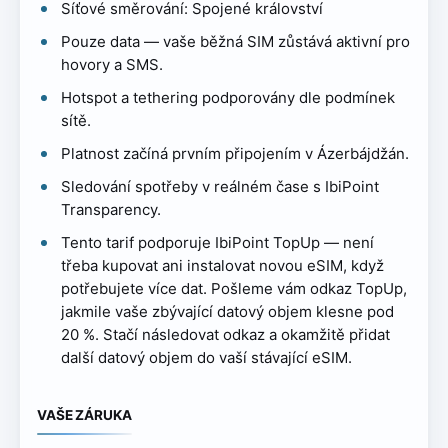
Síťové směrování: Spojené království
Pouze data — vaše běžná SIM zůstává aktivní pro
hovory a SMS.
Hotspot a tethering podporovány dle podmínek
sítě.
Platnost začíná prvním připojením v Ázerbájdžán.
Sledování spotřeby v reálném čase s IbiPoint
Transparency.
Tento tarif podporuje IbiPoint TopUp — není
třeba kupovat ani instalovat novou eSIM, když
potřebujete více dat. Pošleme vám odkaz TopUp,
jakmile vaše zbývající datový objem klesne pod
20 %. Stačí následovat odkaz a okamžitě přidat
další datový objem do vaší stávající eSIM.
VAŠE ZÁRUKA