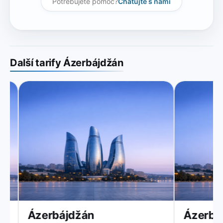
Potřebujete pomoc?
Chatujte s námi
Další tarify Ázerbájdžán
Ázerbájdžán
Ázerbáj