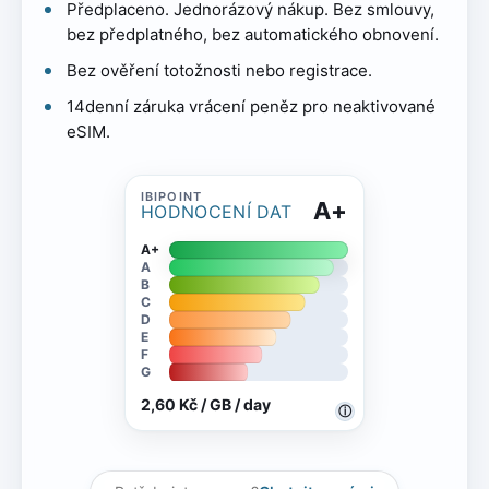
Předplaceno. Jednorázový nákup. Bez smlouvy,
bez předplatného, bez automatického obnovení.
Bez ověření totožnosti nebo registrace.
14denní záruka vrácení peněz pro neaktivované
eSIM.
A+
HODNOCENÍ DAT
A+
A
B
C
D
E
F
G
2,60 Kč / GB / day
ⓘ