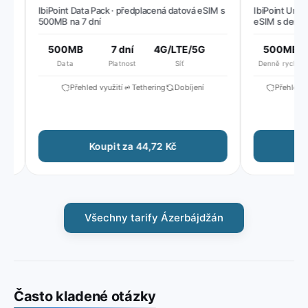
s
IbiPoint Data Pack · předplacená datová eSIM s
IbiPoint Unlimi
500MB na 7 dní
eSIM s denně 5
poté snížená ry
500MB
7 dní
4G/LTE/5G
500MB
Data
Platnost
Síť
Denně rychle
Přehled využití
Tethering
Dobíjení
Přehled vyu
Koupit za 44,72 Kč
Ko
Všechny tarify Ázerbájdžán
Často kladené otázky