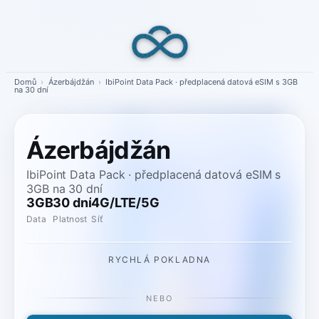
Skip
to
content
Domů
›
Ázerbájdžán
›
IbiPoint Data Pack · předplacená datová eSIM s 3GB
na 30 dní
Ázerbájdžán
IbiPoint Data Pack · předplacená datová eSIM s
3GB na 30 dní
3GB
30 dní
4G/LTE/5G
Data
Platnost
Síť
RYCHLÁ POKLADNA
NEBO