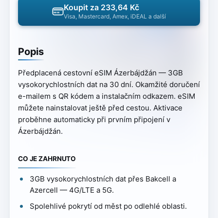
Koupit za 233,64 Kč
Visa, Mastercard, Amex, iDEAL a další
Popis
Předplacená cestovní eSIM Ázerbájdžán — 3GB
vysokorychlostních dat na 30 dní. Okamžité doručení
e-mailem s QR kódem a instalačním odkazem. eSIM
můžete nainstalovat ještě před cestou. Aktivace
proběhne automaticky při prvním připojení v
Ázerbájdžán.
CO JE ZAHRNUTO
3GB vysokorychlostních dat přes Bakcell a
Azercell — 4G/LTE a 5G.
Spolehlivé pokrytí od měst po odlehlé oblasti.