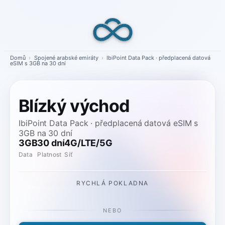
Skip
to
content
Domů
›
Spojené arabské emiráty
›
IbiPoint Data Pack · předplacená datová
eSIM s 3GB na 30 dní
Blízký východ
IbiPoint Data Pack · předplacená datová eSIM s
3GB na 30 dní
3GB
30 dní
4G/LTE/5G
Data
Platnost
Síť
RYCHLÁ POKLADNA
NEBO