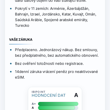
další datový objem do vaší stávající eSIM.
Pokrytí v 11 zemích: Arménie, Ázerbájdžán,
Bahrajn, Izrael, Jordánsko, Katar, Kuvajt, Omán,
Saúdská Arábie, Spojené arabské emiráty,
Turecko
VAŠE ZÁRUKA
Předplaceno. Jednorázový nákup. Bez smlouvy,
bez předplatného, bez automatického obnovení.
Bez ověření totožnosti nebo registrace.
14denní záruka vrácení peněz pro neaktivované
eSIM.
A
HODNOCENÍ DAT
A+
A