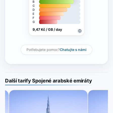
B
C
D
E
F
G
9,47 Kč / GB / day
ⓘ
Potřebujete pomoc?
Chatujte s námi
Další tarify Spojené arabské emiráty