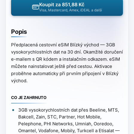
Koupit za 851,88 Kč
Visa, Mastercard, Amex, iDEAL a další
Popis
Předplacená cestovní eSIM Blízký východ — 3GB
vysokorychlostních dat na 30 dní. Okamžité doručení
e-mailem s QR kódem a instalačním odkazem. eSIM
můžete nainstalovat ještě před cestou. Aktivace
proběhne automaticky při prvním připojení v Blízký
východ.
CO JE ZAHRNUTO
3GB vysokorychlostních dat přes Beeline, MTS,
Bakcell, Zain, STC, Partner, Hot Mobile,
Pelephone, PHI Networks, Umniah, Ooredoo,
Omantel, Vodafone, Mobily, Turkcell a Etisalat —