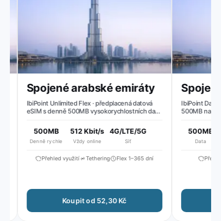
Spojené arabské emiráty
Spojené 
IbiPoint Unlimited Flex · předplacená datová
IbiPoint Data Pa
eSIM s denně 500MB vysokorychlostních dat,
500MB na 7 dní
poté snížená rychlost na ~512 Kbit/s*
500MB
512 Kbit/s
4G/LTE/5G
500MB
Denně rychle
Vždy online
Síť
Data
Přehled využití
Tethering
Flex 1–365 dní
Přehled v
Koupit od 52,30 Kč
Ko