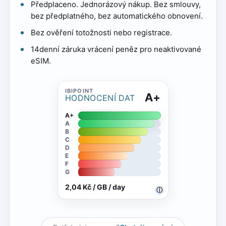
Předplaceno. Jednorázový nákup. Bez smlouvy,
bez předplatného, bez automatického obnovení.
Bez ověření totožnosti nebo registrace.
14denní záruka vrácení peněz pro neaktivované
eSIM.
A+
HODNOCENÍ DAT
A+
A
B
C
D
E
F
G
2,04 Kč / GB / day
ⓘ