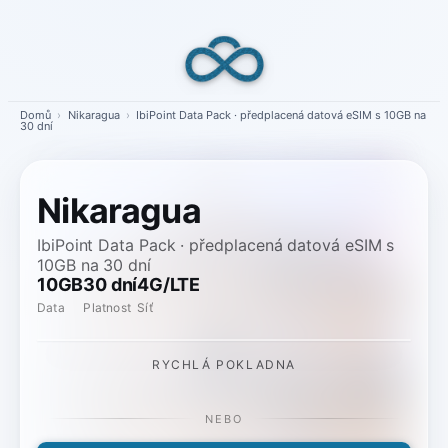
Skip
to
content
Domů
›
Nikaragua
›
IbiPoint Data Pack · předplacená datová eSIM s 10GB na
30 dní
Nikaragua
IbiPoint Data Pack · předplacená datová eSIM s
10GB na 30 dní
10GB
30 dní
4G/LTE
Data
Platnost
Síť
RYCHLÁ POKLADNA
NEBO