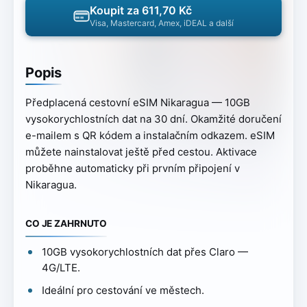
Koupit za 611,70 Kč
Visa, Mastercard, Amex, iDEAL a další
Popis
Předplacená cestovní eSIM Nikaragua — 10GB
vysokorychlostních dat na 30 dní. Okamžité doručení
e-mailem s QR kódem a instalačním odkazem. eSIM
můžete nainstalovat ještě před cestou. Aktivace
proběhne automaticky při prvním připojení v
Nikaragua.
CO JE ZAHRNUTO
10GB vysokorychlostních dat přes Claro —
4G/LTE.
Ideální pro cestování ve městech.