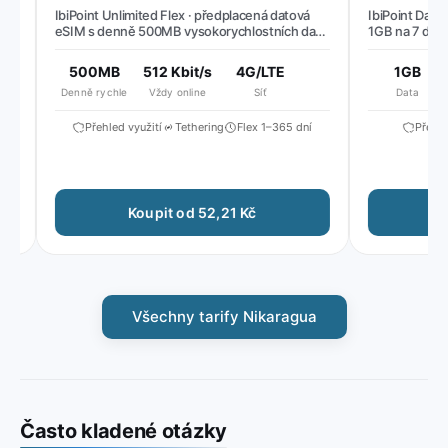
s
IbiPoint Unlimited Flex · předplacená datová
IbiPoint Data P
eSIM s denně 500MB vysokorychlostních dat,
1GB na 7 dní
poté snížená rychlost na ~512 Kbit/s*
500MB
512 Kbit/s
4G/LTE
1GB
Denně rychle
Vždy online
Síť
Data
Přehled využití
Tethering
Flex 1–365 dní
Přehled 
Koupit od 52,21 Kč
Ko
Všechny tarify Nikaragua
Často kladené otázky