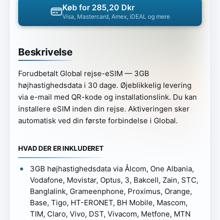
Køb for 285,20 Dkr
Visa, Mastercard, Amex, iDEAL og mere
Beskrivelse
Forudbetalt Global rejse-eSIM — 3GB
højhastighedsdata i 30 dage. Øjeblikkelig levering
via e-mail med QR-kode og installationslink. Du kan
installere eSIM inden din rejse. Aktiveringen sker
automatisk ved din første forbindelse i Global.
HVAD DER ER INKLUDERET
3GB højhastighedsdata via Ålcom, One Albania,
Vodafone, Movistar, Optus, 3, Bakcell, Zain, STC,
Banglalink, Grameenphone, Proximus, Orange,
Base, Tigo, HT-ERONET, BH Mobile, Mascom,
TIM, Claro, Vivo, DST, Vivacom, Metfone, MTN