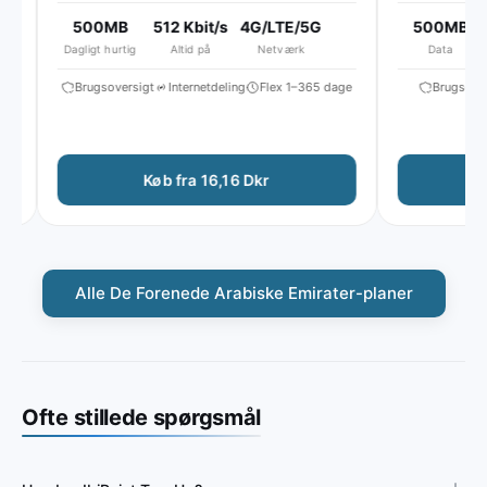
hastighed til ~512 Kbit/s*
500MB
512 Kbit/s
4G/LTE/5G
500MB
Dagligt hurtig
Altid på
Netværk
Data
Brugsoversigt
Internetdeling
Flex 1–365 dage
Brugsoversig
Køb fra 16,16 Dkr
Køb
Alle De Forenede Arabiske Emirater-planer
Ofte stillede spørgsmål