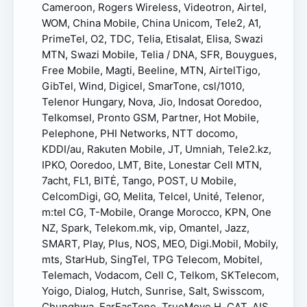
Cameroon, Rogers Wireless, Videotron, Airtel,
WOM, China Mobile, China Unicom, Tele2, A1,
PrimeTel, O2, TDC, Telia, Etisalat, Elisa, Swazi
MTN, Swazi Mobile, Telia / DNA, SFR, Bouygues,
Free Mobile, Magti, Beeline, MTN, AirtelTigo,
GibTel, Wind, Digicel, SmarTone, csl/1010,
Telenor Hungary, Nova, Jio, Indosat Ooredoo,
Telkomsel, Pronto GSM, Partner, Hot Mobile,
Pelephone, PHI Networks, NTT docomo,
KDDI/au, Rakuten Mobile, JT, Umniah, Tele2.kz,
IPKO, Ooredoo, LMT, Bite, Lonestar Cell MTN,
7acht, FL1, BITĖ, Tango, POST, U Mobile,
CelcomDigi, GO, Melita, Telcel, Unité, Telenor,
m:tel CG, T-Mobile, Orange Morocco, KPN, One
NZ, Spark, Telekom.mk, vip, Omantel, Jazz,
SMART, Play, Plus, NOS, MEO, Digi.Mobil, Mobily,
mts, StarHub, SingTel, TPG Telecom, Mobitel,
Telemach, Vodacom, Cell C, Telkom, SKTelecom,
Yoigo, Dialog, Hutch, Sunrise, Salt, Swisscom,
Chunghwa, FarEasTone, TrueMove H, CAT, AIS,