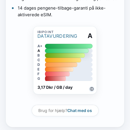
14 dages pengene-tilbage-garanti på ikke-
aktiverede eSIM.
A
DATAVURDERING
A+
A
B
C
D
E
F
G
3,17 Dkr / GB / day
ⓘ
Brug for hjælp?
Chat med os