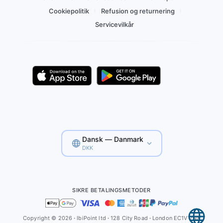
Cookiepolitik
Refusion og returnering
Servicevilkår
Dansk — Danmark
DKK
SIKRE BETALINGSMETODER
Copyright © 2026
·
IbiPoint ltd
·
128 City Road
·
London EC1V 2NX