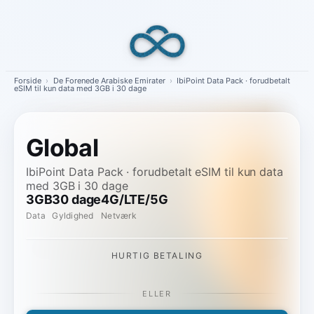
Skip
to
content
Forside
›
De Forenede Arabiske Emirater
›
IbiPoint Data Pack · forudbetalt
eSIM til kun data med 3GB i 30 dage
Global
IbiPoint Data Pack · forudbetalt eSIM til kun data
med 3GB i 30 dage
3GB
30 dage
4G/LTE/5G
Data
Gyldighed
Netværk
HURTIG BETALING
ELLER