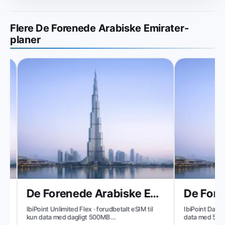
Flere De Forenede Arabiske Emirater-
planer
De Forenede Arabiske Emirater
IbiPoint Unlimited Flex · forudbetalt eSIM til
IbiPoint Data Pack
kun data med dagligt 500MB
data med 500MB 
højhastighedsdata, derefter reduceret