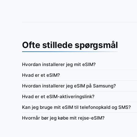
Ofte stillede spørgsmål
Hvordan installerer jeg mit eSIM?
Europa (
Hvad er et eSIM?
etalt eSIM til kun data med
IbiPoint Unlimited Flex · forudbetalt eSIM til ku
Hvordan installerer jeg eSIM på Samsung?
ta, derefter reduceret
dagligt 300MB højhastighedsdata, derefter re
hastighed til ~384 Kbit/s*
Hvad er et eSIM-aktiveringslink?
it/s
4G/LTE/5G
300MB
384 Kbit/s
Kan jeg bruge mit eSIM til telefonopkald og SMS?
å
Netværk
Dagligt hurtig
Altid på
Netv
Hvornår bør jeg købe mit rejse-eSIM?
tdeling
Flex 1–365 dage
Brugsoversigt
Internetdeling
Flex 1