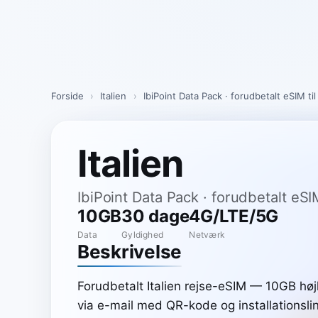
Skip
to
content
Forside
›
Italien
›
IbiPoint Data Pack · forudbetalt eSIM t
Italien
IbiPoint Data Pack · forudbetalt eS
10GB
30 dage
4G/LTE/5G
Data
Gyldighed
Netværk
Beskrivelse
Forudbetalt Italien rejse-eSIM — 10GB høj
via e-mail med QR-kode og installationslin