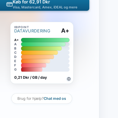
Køb for 62,91 Dkr
Visa, Mastercard, Amex, iDEAL og mere
A+
DATAVURDERING
A+
A
B
C
D
E
F
G
0,21 Dkr / GB / day
ⓘ
Brug for hjælp?
Chat med os