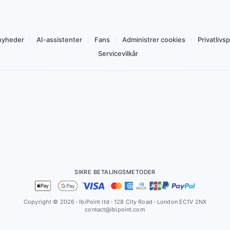
Køb fra 7,95 Dkr
nyheder
AI-assistenter
Fans
Administrer cookies
Privatlivsp
Servicevilkår
SIKRE BETALINGSMETODER
Copyright © 2026
·
IbiPoint ltd
·
128 City Road
·
London EC1V 2NX
contact@ibipoint.com