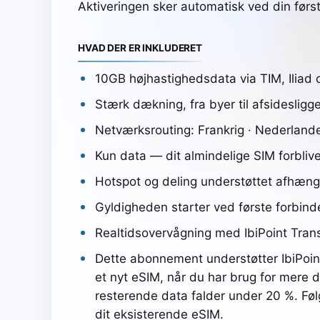
Aktiveringen sker automatisk ved din første
HVAD DER ER INKLUDERET
10GB højhastighedsdata via TIM, Iliad
Stærk dækning, fra byer til afsideslig
Netværksrouting: Frankrig · Nederland
Kun data — dit almindelige SIM forblive
Hotspot og deling understøttet afhæng
Gyldigheden starter ved første forbindel
Realtidsovervågning med IbiPoint Tran
Dette abonnement understøtter IbiPoin
et nyt eSIM, når du har brug for mere d
resterende data falder under 20 %. Følg b
dit eksisterende eSIM.