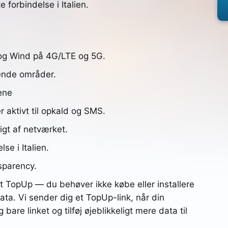
 forbindelse i Italien.
 og Wind på 4G/LTE og 5G.
gende områder.
ene
r aktivt til opkald og SMS.
igt af netværket.
se i Italien.
sparency.
t TopUp — du behøver ikke købe eller installere
ata. Vi sender dig et TopUp-link, når din
are linket og tilføj øjeblikkeligt mere data til