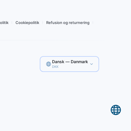
Køb for 8,41 Dkr
olitik
Cookiepolitik
Refusion og returnering
Dansk — Danmark
DKK