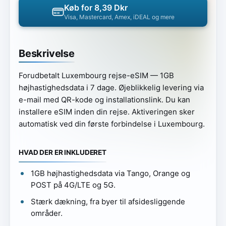
Køb for 8,39 Dkr
Visa, Mastercard, Amex, iDEAL og mere
Beskrivelse
Forudbetalt Luxembourg rejse-eSIM — 1GB
højhastighedsdata i 7 dage. Øjeblikkelig levering via
e-mail med QR-kode og installationslink. Du kan
installere eSIM inden din rejse. Aktiveringen sker
automatisk ved din første forbindelse i Luxembourg.
HVAD DER ER INKLUDERET
1GB højhastighedsdata via Tango, Orange og
POST på 4G/LTE og 5G.
Stærk dækning, fra byer til afsidesliggende
områder.