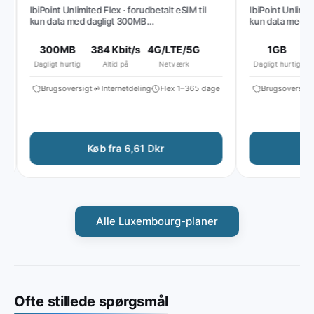
IbiPoint Unlimited Flex · forudbetalt eSIM til
IbiPoint Unlimited 
kun data med dagligt 300MB
kun data med dagl
højhastighedsdata, derefter reduceret
derefter reducere
hastighed til ~384 Kbit/s*
300MB
384 Kbit/s
4G/LTE/5G
1GB
51
Dagligt hurtig
Altid på
Netværk
Dagligt hurtig
Brugsoversigt
Internetdeling
Flex 1–365 dage
Brugsoversigt
Køb fra 6,61 Dkr
Køb
Alle Luxembourg-planer
Ofte stillede spørgsmål