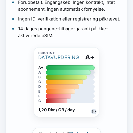
Forudbetalt. Engangskøb. Ingen kontrakt, intet
abonnement, ingen automatisk fornyelse.
Ingen ID-verifikation eller registrering påkrævet.
14 dages pengene-tilbage-garanti på ikke-
aktiverede eSIM.
A+
DATAVURDERING
A+
A
B
C
D
E
F
G
1,20 Dkr / GB / day
ⓘ