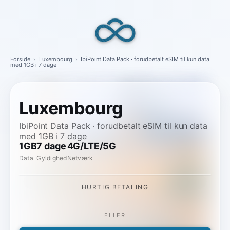
Skip
to
content
Forside
›
Luxembourg
›
IbiPoint Data Pack · forudbetalt eSIM til kun data
med 1GB i 7 dage
Luxembourg
IbiPoint Data Pack · forudbetalt eSIM til kun data
med 1GB i 7 dage
1GB
7 dage
4G/LTE/5G
Data
Gyldighed
Netværk
HURTIG BETALING
ELLER