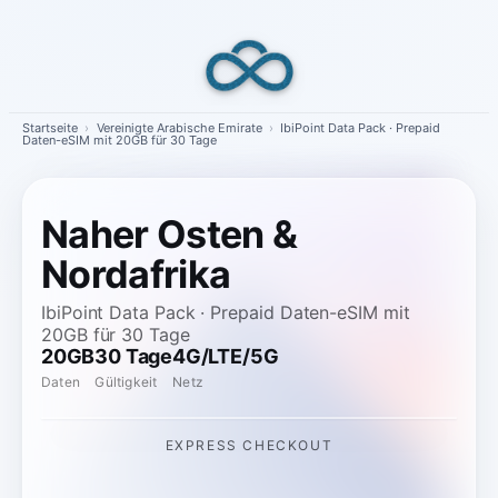
Skip
to
content
Startseite
›
Vereinigte Arabische Emirate
›
IbiPoint Data Pack · Prepaid
Daten-eSIM mit 20GB für 30 Tage
Naher Osten &
Nordafrika
IbiPoint Data Pack · Prepaid Daten-eSIM mit
20GB für 30 Tage
20GB
30 Tage
4G/LTE/5G
Daten
Gültigkeit
Netz
EXPRESS CHECKOUT