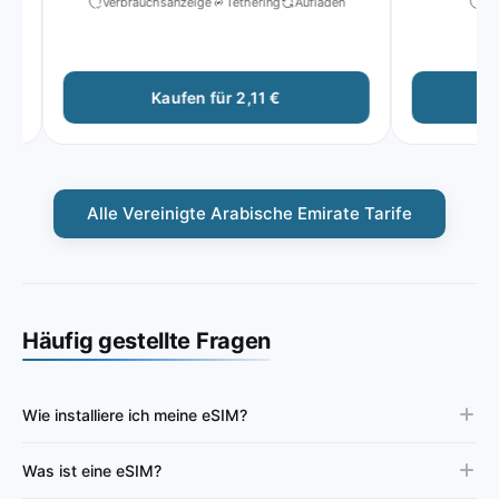
Verbrauchsanzeige
Tethering
Aufladen
Verb
Kaufen für 2,11 €
K
Alle Vereinigte Arabische Emirate Tarife
Häufig gestellte Fragen
Wie installiere ich meine eSIM?
Was ist eine eSIM?