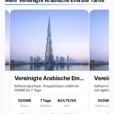
Mehr Vereinigte Arabische Emirate Tarife
 Emirate
Vereinigte Arabische Emirate
IbiPoint Data Pack · Prepaid Daten-eSIM mit
IbiPoint Unlimi
500MB für 7 Tage
mit täglich 50
reduzierte Ges
500MB
7 Tage
4G/LTE/5G
500MB
Daten
Gültigkeit
Netz
Täglich schnell