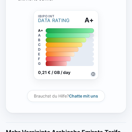
A+
DATA RATING
A+
A
B
C
D
E
F
G
0,21 € / GB / day
ⓘ
Brauchst du Hilfe?
Chatte mit uns