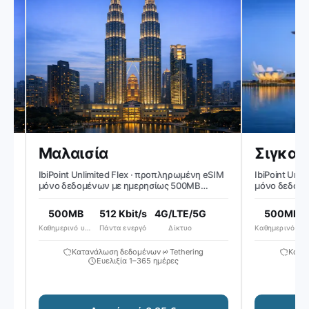
Μαλαισία
IbiPoint Unlimited Flex · προπληρωμένη eSIM
IbiPoint Unlim
μόνο δεδομένων με ημερησίως 500MB
μόνο δεδομένω
δεδομένα υψηλής ταχύτητας, στη συνέχεια
δεδομένα υψηλ
μειωμένη ταχύτητα σε ~512 Kbit/s*
μειωμένη ταχύτ
500MB
512 Kbit/s
4G/LTE/5G
500MB
Καθημερινό υψηλής ταχύτητας
Πάντα ενεργό
Δίκτυο
Καθημερινό υψηλής ταχύτητας
Κατανάλωση δεδομένων
Tethering
Κατανά
Ευελιξία 1–365 ημέρες
Ε