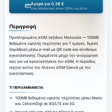
Αγορά για 0,58 €
Visa, Mastercard, Amex, iDEAL και άλλα
Περιγραφή
Προπληρωμένη eSIM ταξιδιού Μαλαισία — 100MB
δεδομένα υψηλής ταχύτητας για 7 ημέρες. Άμεση
παράδοση μέσω e-mail με QR code και σύνδεσμο
εγκατάστασης. Περιμένετε μέχρι την αναχώρησή
σας για να εγκαταστήσετε την eSIM. Η περίοδος
ισχύος αυτού του πλάνου eSIM ξεκινά με την
εγκατάσταση.
ΤΙ ΠΕΡΙΛΑΜΒΑΝΕΤΑΙ
100MB δεδομένα υψηλής ταχύτητας μέσω Maxis
και CelcomDigi σε 4G/LTE και 5G.
Ισχυρή κάλυψη, από τις πόλεις έως τις