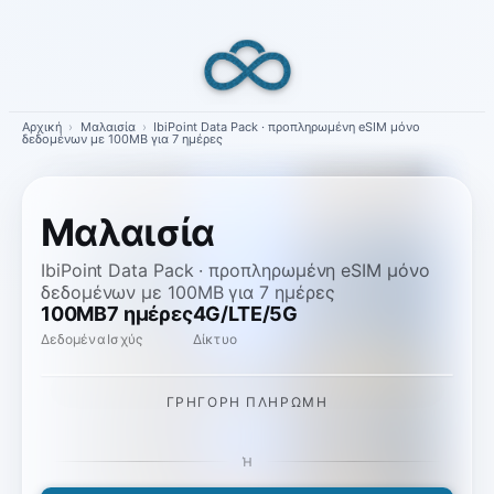
Skip
to
content
Αρχική
›
Μαλαισία
›
IbiPoint Data Pack · προπληρωμένη eSIM μόνο
δεδομένων με 100MB για 7 ημέρες
Μαλαισία
IbiPoint Data Pack · προπληρωμένη eSIM μόνο
δεδομένων με 100MB για 7 ημέρες
100MB
7 ημέρες
4G/LTE/5G
Δεδομένα
Ισχύς
Δίκτυο
ΓΡΉΓΟΡΗ ΠΛΗΡΩΜΉ
Ή