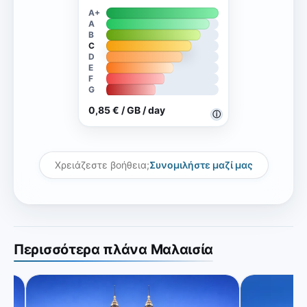
A+
A
B
C
D
E
F
G
0,85 € / GB / day
ⓘ
Χρειάζεστε βοήθεια;
Συνομιλήστε μαζί μας
Περισσότερα πλάνα Μαλαισία