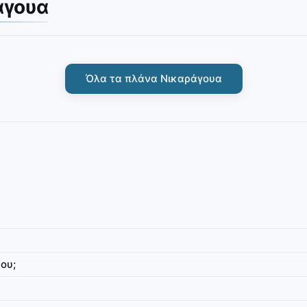
άγουα
Όλα τα πλάνα Νικαράγουα
Νικαράγουα
 δεδομένων
IbiPoint Unlimited Flex · προπληρωμένη eSIM μόνο
ου;
δεδομένων με ημερησίως 1GB δεδομένα υψηλής
ταχύτητας, στη συνέχεια μειωμένη ταχύτητα σε ~512
Kbit/s*
LTE
1GB
512 Kbit/s
4G/LTE