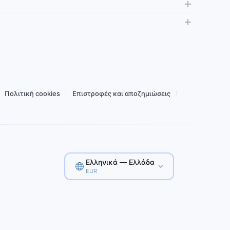
Δεδομένα
Ισχύς
Δίκτυο
Κατανάλωση δεδομένων
Tethering
Επαναφόρτιση
Αγορά για 4,82 €
Πολιτική cookies
Επιστροφές και αποζημιώσεις
Ελληνικά — Ελλάδα
EUR