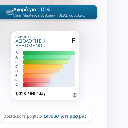
Αγορά για 1,10 €
Visa, Mastercard, Amex, iDEAL και άλλα
F
ΑΞΙΟΛΌΓΗΣΗ
ΔΕΔΟΜΈΝΩΝ
A+
A
B
C
D
E
F
G
1,61 € / GB / day
ⓘ
Χρειάζεστε βοήθεια;
Συνομιλήστε μαζί μας