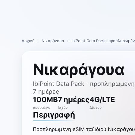
Skip
to
content
Αρχική
›
Νικαράγουα
›
IbiPoint Data Pack · προπληρωμέ
Νικαράγουα
IbiPoint Data Pack · προπληρωμέν
7 ημέρες
100MB
7 ημέρες
4G/LTE
Δεδομένα
Ισχύς
Δίκτυο
Περιγραφή
Προπληρωμένη eSIM ταξιδιού Νικαράγου