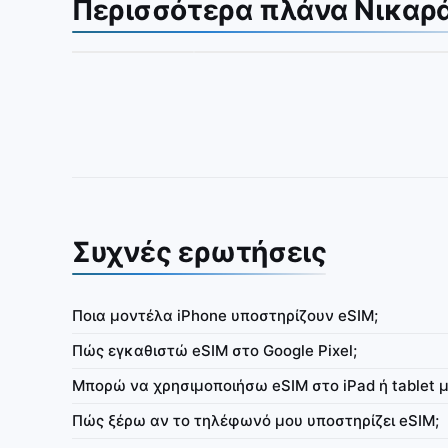
Περισσότερα πλάνα Νικαρ
Συχνές ερωτήσεις
Ποια μοντέλα iPhone υποστηρίζουν eSIM;
Νικαράγουα
Πώς εγκαθιστώ eSIM στο Google Pixel;
πληρωμένη eSIM μόνο
IbiPoint Data Pack · προπληρωμένη eSIM μόνο
Μπορώ να χρησιμοποιήσω eSIM στο iPad ή tablet μ
MB δεδομένα υψηλής
με 1GB για 7 ημέρες
μένη ταχύτητα σε ~512
Πώς ξέρω αν το τηλέφωνό μου υποστηρίζει eSIM;
t/s
4G/LTE
1GB
7 ημέρες
4G/