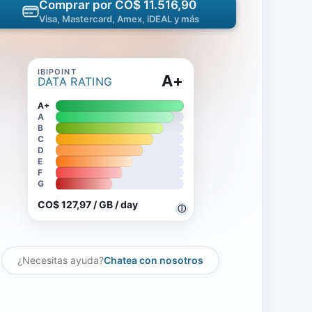
Comprar por CO$ 11.516,90
Visa, Mastercard, Amex, iDEAL y más
A+
DATA RATING
A+
A
B
C
D
E
F
G
CO$ 127,97 / GB / day
ⓘ
¿Necesitas ayuda?
Chatea con nosotros