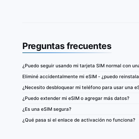
Preguntas frecuentes
¿Puedo seguir usando mi tarjeta SIM normal con un
Europa
Eliminé accidentalmente mi eSIM - ¿puedo reinstala
prepago (solo datos) con
IbiPoint Unlimited Flex · eSIM prepago (solo dat
¿Necesito desbloquear mi teléfono para usar una e
ad al día, luego velocidad
300MB de datos de alta velocidad al día, luego
reducida a ~384 Kbit/s*
¿Puedo extender mi eSIM o agregar más datos?
it/s
4G/LTE/5G
300MB
384 Kbit/s
¿Es una eSIM segura?
ctivo
Red
Alta velocidad diaria
Siempre activo
Re
¿Qué pasa si el enlace de activación no funciona?
aje a red
Flex 1–365 días
Consumo de datos
Anclaje a red
Flex