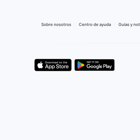
 CO$ 2.303,38
Comprar desde CO$ 3.244,
Sobre nosotros
Centro de ayuda
Guías y not