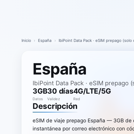
Skip
to
content
Inicio
›
España
›
IbiPoint Data Pack · eSIM prepago (solo
España
IbiPoint Data Pack · eSIM prepago 
3GB
30 días
4G/LTE/5G
Datos
Validez
Red
Descripción
eSIM de viaje prepago España — 3GB de d
instantánea por correo electrónico con có