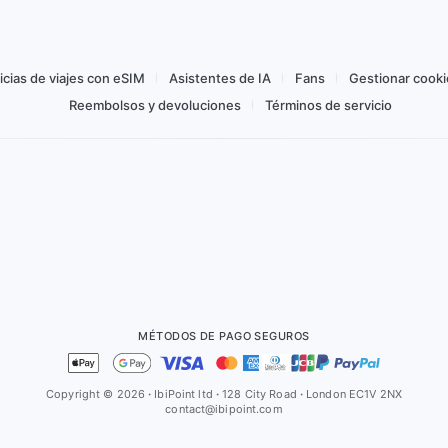
Comprar desde CO$ 3.893,04
20
icias de viajes con eSIM
Asistentes de IA
Fans
Gestionar cooki
Reembolsos y devoluciones
Términos de servicio
MÉTODOS DE PAGO SEGUROS
Copyright © 2026
·
IbiPoint ltd
·
128 City Road
·
London EC1V 2NX
contact@ibipoint.com