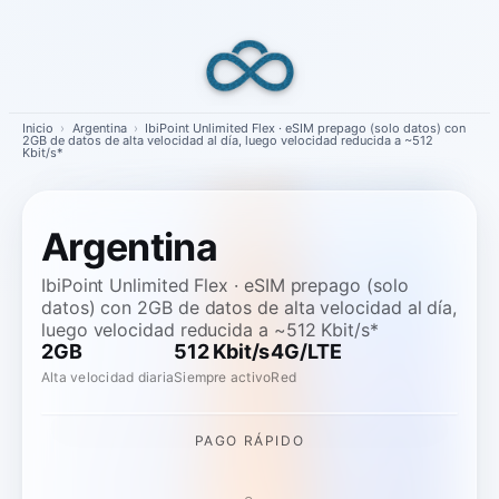
Skip
to
content
Inicio
›
Argentina
›
IbiPoint Unlimited Flex · eSIM prepago (solo datos) con
2GB de datos de alta velocidad al día, luego velocidad reducida a ~512
Kbit/s*
Argentina
IbiPoint Unlimited Flex · eSIM prepago (solo
datos) con 2GB de datos de alta velocidad al día,
luego velocidad reducida a ~512 Kbit/s*
2GB
512 Kbit/s
4G/LTE
Alta velocidad diaria
Siempre activo
Red
PAGO RÁPIDO