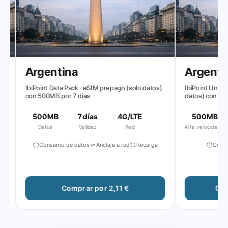
Argentina
Argentin
IbiPoint Data Pack · eSIM prepago (solo datos)
IbiPoint Unlimite
con 500MB por 7 días
datos) con 500MB
día, luego veloci
500MB
7 días
4G/LTE
500MB
5
Datos
Validez
Red
Alta velocidad diaria
Si
Consumo de datos
Anclaje a red
Recarga
Consumo
Comprar por 2,11 €
Compr