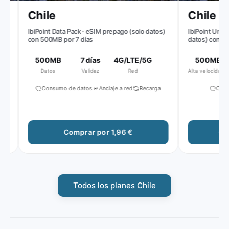
Chile
Chile
IbiPoint Data Pack · eSIM prepago (solo datos)
IbiPoint Unlimit
con 500MB por 7 días
datos) con 500M
día, luego veloc
500MB
7 días
4G/LTE/5G
500MB
Datos
Validez
Red
Alta velocidad diaria
S
Consumo de datos
Anclaje a red
Recarga
Consum
Comprar por 1,96 €
Comp
Todos los planes Chile