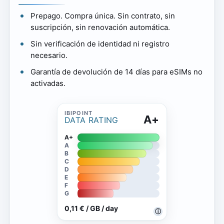
Prepago. Compra única. Sin contrato, sin
suscripción, sin renovación automática.
Sin verificación de identidad ni registro
necesario.
Garantía de devolución de 14 días para eSIMs no
activadas.
A+
DATA RATING
A+
A
B
C
D
E
F
G
0,11 € / GB / day
ⓘ