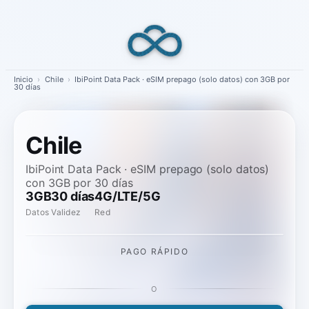
Skip
to
content
Inicio
›
Chile
›
IbiPoint Data Pack · eSIM prepago (solo datos) con 3GB por
30 días
Chile
IbiPoint Data Pack · eSIM prepago (solo datos)
con 3GB por 30 días
3GB
30 días
4G/LTE/5G
Datos
Validez
Red
PAGO RÁPIDO
O