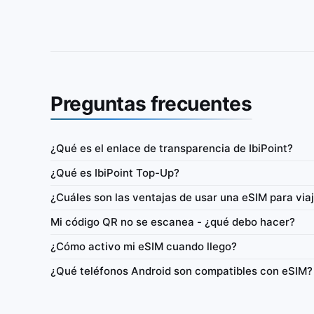
Preguntas frecuentes
¿Qué es el enlace de transparencia de IbiPoint?
Nigeria
¿Qué es IbiPoint Top-Up?
pago (solo datos) con 100MB
IbiPoint Unlimited Flex · eSIM prepago (solo dat
¿Cuáles son las ventajas de usar una eSIM para via
500MB de datos de alta velocidad al día, luego
reducida a ~512 Kbit/s*
Mi código QR no se escanea - ¿qué debo hacer?
as
4G/LTE
500MB
512 Kbit/s
4G/
¿Cómo activo mi eSIM cuando llego?
z
Red
Alta velocidad diaria
Siempre activo
Re
¿Qué teléfonos Android son compatibles con eSIM?
Anclaje a red
Recarga
Consumo de datos
Anclaje a red
Flex