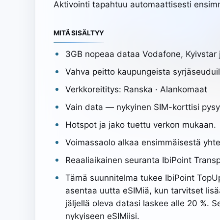
Aktivointi tapahtuu automaattisesti ensim
MITÄ SISÄLTYY
3GB nopeaa dataa Vodafone, Kyivstar j
Vahva peitto kaupungeista syrjäseuduil
Verkkoreititys: Ranska · Alankomaat
Vain data — nykyinen SIM-korttisi pysyy 
Hotspot ja jako tuettu verkon mukaan.
Voimassaolo alkaa ensimmäisestä yhte
Reaaliaikainen seuranta IbiPoint Transp
Tämä suunnitelma tukee IbiPoint TopUp 
asentaa uutta eSIMiä, kun tarvitset li
jäljellä oleva datasi laskee alle 20 %. S
nykyiseen eSIMiisi.