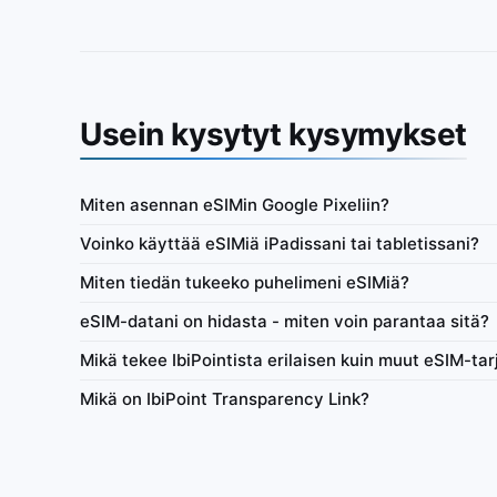
Usein kysytyt kysymykset
Miten asennan eSIMin Google Pixeliin?
Eurooppa (
Voinko käyttää eSIMiä iPadissani tai tabletissani?
d-eSIM vain datalle päivittäin
IbiPoint Unlimited Flex · prepaid-eSIM vain datal
Miten tiedän tukeeko puhelimeni eSIMiä?
ennettu nopeus ~512 Kbit/s*
300MB nopeaa dataa, sitten alennettu nopeus 
eSIM-datani on hidasta - miten voin parantaa sitä?
it/s
4G/LTE
300MB
384 Kbit/s
Mikä tekee IbiPointista erilaisen kuin muut eSIM-tar
llä
Verkko
Päivittäin nopea
Aina päällä
Ver
Mikä on IbiPoint Transparency Link?
den jako
1–365 päivän flex
Käytön seuranta
Yhteyden jako
1–365
en 0,62 €
Osta alkaen 0,87 €