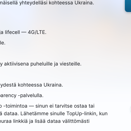
mäisellä yhteydelläsi kohteessa Ukraina.
a lifecell — 4G/LTE.
le.
aktiivisena puheluille ja viesteille.
ydestä kohteessa Ukraina.
arency -palvelulla.
-toimintoa — sinun ei tarvitse ostaa tai
sää dataa. Lähetämme sinulle TopUp-linkin, kun
euraa linkkiä ja lisää dataa välittömästi