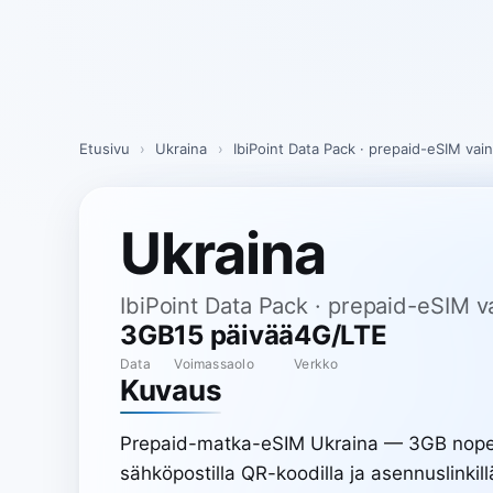
Skip
to
content
Etusivu
›
Ukraina
›
IbiPoint Data Pack · prepaid-eSIM vain
Ukraina
IbiPoint Data Pack · prepaid-eSIM v
3GB
15 päivää
4G/LTE
Data
Voimassaolo
Verkko
Kuvaus
Prepaid-matka-eSIM Ukraina — 3GB nopeaa
sähköpostilla QR-koodilla ja asennuslinkil