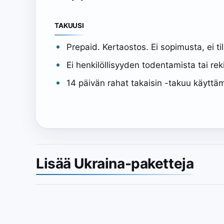
TAKUUSI
Prepaid. Kertaostos. Ei sopimusta, ei ti
Ei henkilöllisyyden todentamista tai reki
14 päivän rahat takaisin -takuu käyttäm
Lisää Ukraina-paketteja