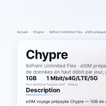
Skip
to
content
Accueil
›
Chypre
›
IbiPoint Unlimited Flex · eSIM prépay
Chypre
IbiPoint Unlimited Flex · eSIM pr
de données en haut débit par jour, 
1GB
1 Mbit/s
4G/LTE/5G
Haut débit/jour
Toujours actif
Réseau
Description
eSIM voyage prépayée Chypre — 1GB de d