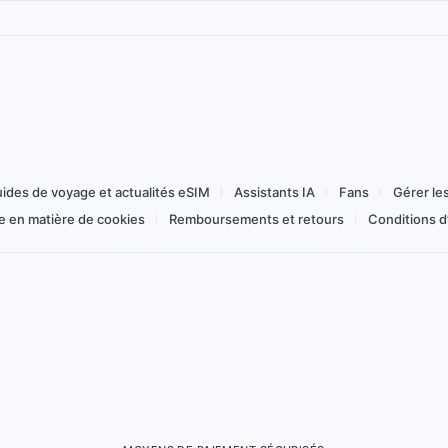
Haut débit/jour
Toujours actif
Réseau
au
Tableau de bord
Partage de connexion
exion
Flex 1–365 jours
Acheter à partir de 1,04 €
ides de voyage et actualités eSIM
Assistants IA
Fans
Gérer le
ue en matière de cookies
Remboursements et retours
Conditions d’