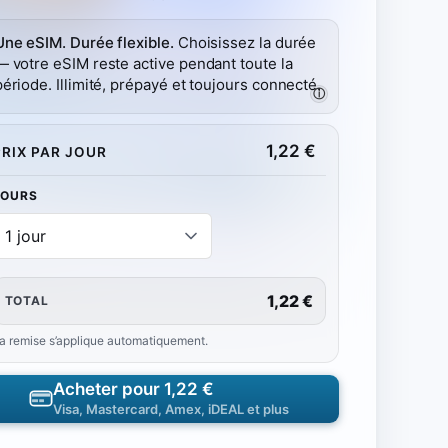
Une eSIM. Durée flexible.
Choisissez la durée
— votre eSIM reste active pendant toute la
période. Illimité, prépayé et toujours connecté.
ⓘ
1,22
€
PRIX PAR JOUR
JOURS
1,22 €
TOTAL
a remise s’applique automatiquement.
Acheter pour
1,22 €
Visa, Mastercard, Amex, iDEAL et plus