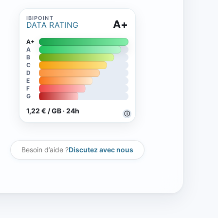
A+
DATA RATING
A+
A
B
C
D
E
F
G
1,22 € / GB · 24h
ⓘ
Besoin d’aide ?
Discutez avec nous