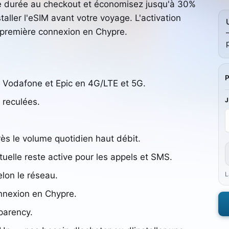
otre durée au checkout et économisez jusqu'à 30%
aller l'eSIM avant votre voyage. L'activation
 première connexion en Chypre.
a Vodafone et Epic en 4G/LTE et 5G.
 reculées.
rès le volume quotidien haut débit.
elle reste active pour les appels et SMS.
lon le réseau.
L
nnexion en Chypre.
parency.