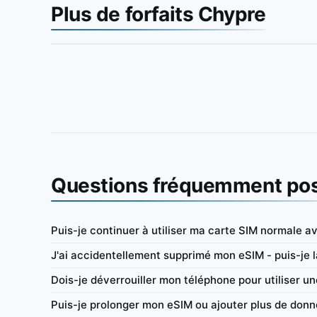
Plus de forfaits Chypre
Questions fréquemment po
Puis-je continuer à utiliser ma carte SIM normale a
Europe
J'ai accidentellement supprimé mon eSIM - puis-je la
prépayée (données
IbiPoint Unlimited Flex · eSIM prépayée (donnée
Dois-je déverrouiller mon téléphone pour utiliser u
nées en haut débit par jour,
uniquement) avec 300MB de données en haut déb
puis débit réduit à ~384 Kbit/s*
Puis-je prolonger mon eSIM ou ajouter plus de donn
t/s
4G/LTE/5G
300MB
384 Kbit/s