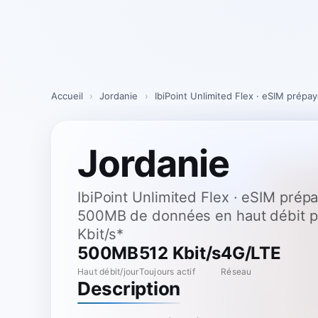
Skip
to
content
Accueil
›
Jordanie
›
IbiPoint Unlimited Flex · eSIM prép
Jordanie
IbiPoint Unlimited Flex · eSIM pré
500MB de données en haut débit par
Kbit/s*
500MB
512 Kbit/s
4G/LTE
Haut débit/jour
Toujours actif
Réseau
Description