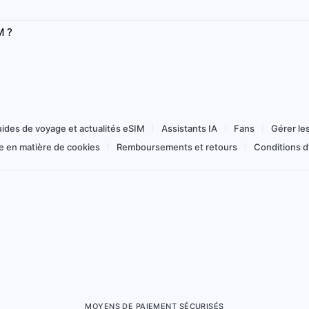
au
Haut débit/jour
Toujours actif
Réseau
M ?
Recharge
Tableau de bord
Partage de connexion
Flex 1–365 jours
Acheter à partir de 3,58 €
ides de voyage et actualités eSIM
Assistants IA
Fans
Gérer le
ue en matière de cookies
Remboursements et retours
Conditions d’
MOYENS DE PAIEMENT SÉCURISÉS