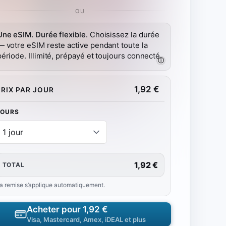
OU
Une eSIM. Durée flexible.
Choisissez la durée
— votre eSIM reste active pendant toute la
période. Illimité, prépayé et toujours connecté.
ⓘ
1,92
€
PRIX PAR JOUR
JOURS
1,92 €
TOTAL
a remise s’applique automatiquement.
Acheter pour
1,92 €
Visa, Mastercard, Amex, iDEAL et plus