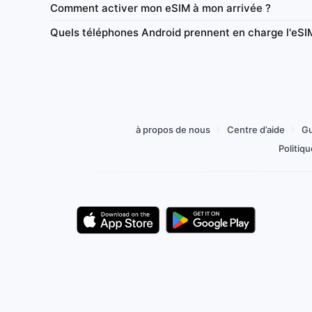
Comment activer mon eSIM à mon arrivée ?
é
Réseau
Données
Validité
Rése
Quels téléphones Android prennent en charge l'eSI
e de connexion
Recharge
Tableau de bord
Partage de connexion
ur 0,58 €
Acheter pour 1,83 €
à propos de nous
Centre d’aide
Gu
Politiq