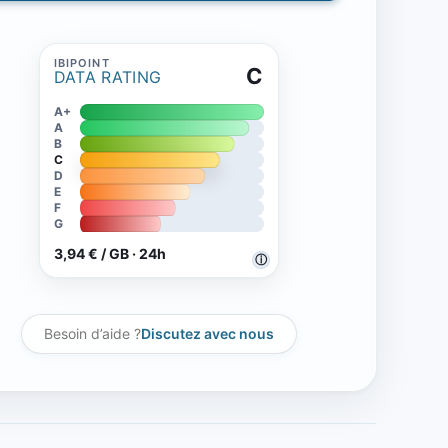
C
DATA RATING
A+
A
B
C
D
E
F
G
3,94 € / GB · 24h
ⓘ
Besoin d’aide ?
Discutez avec nous