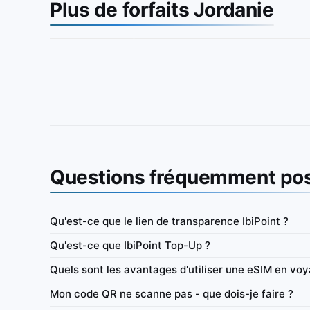
Plus de forfaits Jordanie
Questions fréquemment po
Qu'est-ce que le lien de transparence IbiPoint ?
Jordanie
Qu'est-ce que IbiPoint Top-Up ?
payée (données uniquement)
IbiPoint Data Pack · eSIM prépayée (données u
Quels sont les avantages d'utiliser une eSIM en vo
avec 500MB pour 7 jours
Mon code QR ne scanne pas - que dois-je faire ?
rs
4G/LTE
500MB
7 jours
4G/