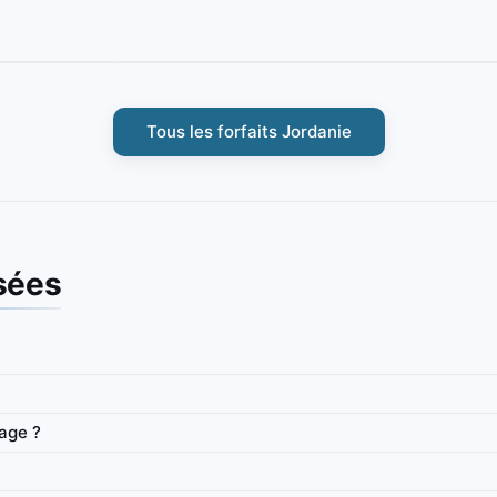
Tous les forfaits Jordanie
sées
Jordanie
niquement)
IbiPoint Unlimited Flex · eSIM prépayée (données
yage ?
uniquement) avec 1GB de données en haut débit par jour,
puis débit réduit à ~512 Kbit/s*
LTE
1GB
512 Kbit/s
4G/LTE