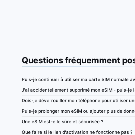
Questions fréquemment po
Puis-je continuer à utiliser ma carte SIM normale a
Europe
J'ai accidentellement supprimé mon eSIM - puis-je la
 prépayée (données
IbiPoint Unlimited Flex · eSIM prépayée (donné
Dois-je déverrouiller mon téléphone pour utiliser u
nées en haut débit par jour,
uniquement) avec 300MB de données en haut dé
puis débit réduit à ~384 Kbit/s*
Puis-je prolonger mon eSIM ou ajouter plus de donn
t/s
4G/LTE/5G
300MB
384 Kbit/s
Une eSIM est-elle sûre et sécurisée ?
ctif
Réseau
Haut débit/jour
Toujours actif
Rés
Que faire si le lien d'activation ne fonctionne pas ?
Partage de connexion
Tableau de bord
Partage de conn