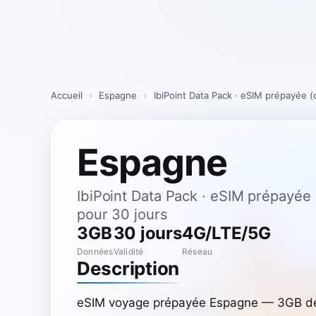
Skip
to
content
Accueil
›
Espagne
›
IbiPoint Data Pack · eSIM prépayée
Espagne
IbiPoint Data Pack · eSIM prépayé
pour 30 jours
3GB
30 jours
4G/LTE/5G
Données
Validité
Réseau
Description
eSIM voyage prépayée Espagne — 3GB de d