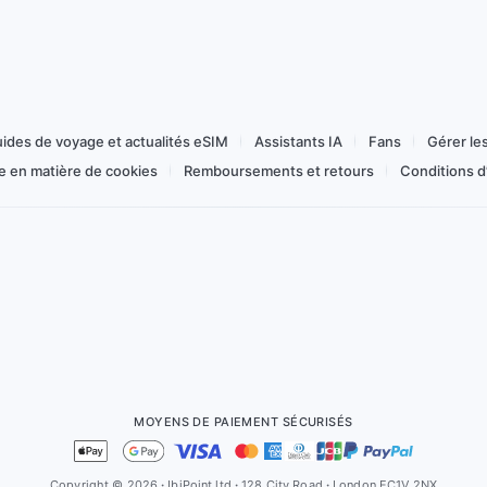
Flex 1–365 jours
Acheter à partir de 1,04 €
ides de voyage et actualités eSIM
Assistants IA
Fans
Gérer le
ue en matière de cookies
Remboursements et retours
Conditions d’
MOYENS DE PAIEMENT SÉCURISÉS
Copyright © 2026
·
IbiPoint ltd
·
128 City Road
·
London EC1V 2NX