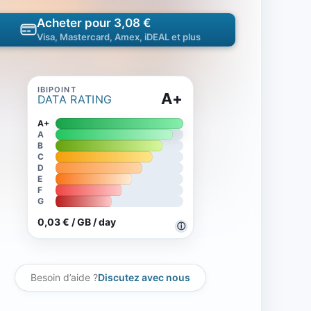
Acheter pour 3,08 €
Visa, Mastercard, Amex, iDEAL et plus
A+
DATA RATING
A+
A
B
C
D
E
F
G
0,03 € / GB / day
ⓘ
Besoin d’aide ?
Discutez avec nous