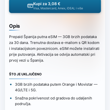
Kupi za 3,08 €
Visa, Mastercard, Amex, iDEAL i više
Opis
Prepaid Španija putna eSIM — 3GB brzih podataka
za 30 dana. Trenutna dostava e-mailom s QR kodom
i instalacijskom poveznicom. eSIM možete instalirati
prije putovanja. Aktivacija se odvija automatski pri
prvoj vezi u Španija.
ŠTO JE UKLJUČENO
3GB brzih podataka putem Orange i Movistar —
4G/LTE i 5G.
Snažna pokrivenost od gradova do udaljenih
područja.