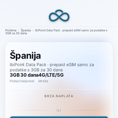
Skip
to
content
Početna
›
Španija
›
IbiPoint Data Pack · prepaid eSIM samo za podatke s
3GB za 30 dana
Španija
IbiPoint Data Pack · prepaid eSIM samo za
podatke s 3GB za 30 dana
3GB
30 dana
4G/LTE/5G
Podaci
Valjanost
Mreža
BRZA NAPLATA
ILI