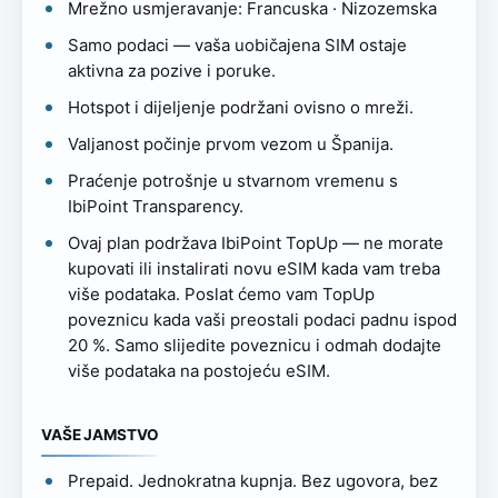
Mrežno usmjeravanje: Francuska · Nizozemska
Samo podaci — vaša uobičajena SIM ostaje
aktivna za pozive i poruke.
Hotspot i dijeljenje podržani ovisno o mreži.
Valjanost počinje prvom vezom u Španija.
Praćenje potrošnje u stvarnom vremenu s
IbiPoint Transparency.
Ovaj plan podržava IbiPoint TopUp — ne morate
kupovati ili instalirati novu eSIM kada vam treba
više podataka. Poslat ćemo vam TopUp
poveznicu kada vaši preostali podaci padnu ispod
20 %. Samo slijedite poveznicu i odmah dodajte
više podataka na postojeću eSIM.
VAŠE JAMSTVO
Prepaid. Jednokratna kupnja. Bez ugovora, bez