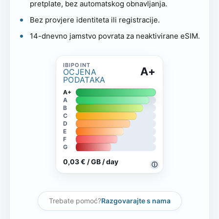
pretplate, bez automatskog obnavljanja.
Bez provjere identiteta ili registracije.
14-dnevno jamstvo povrata za neaktivirane eSIM.
A+
OCJENA
PODATAKA
A+
A
B
C
D
E
F
G
0,03 € / GB / day
ⓘ
Trebate pomoć?
Razgovarajte s nama