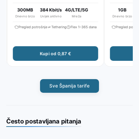
zatim smanjena brzina ~384 Kbit/s*
smanjena brzina ~
300MB
384 Kbit/s
4G/LTE/5G
1GB
51
Dnevno brzo
Uvijek aktivno
Mreža
Dnevno brzo
Uvi
Pregled potrošnje
Tethering
Flex 1–365 dana
Pregled potrošnj
Kupi od 0,87 €
Ku
Sve Španija tarife
Često postavljana pitanja