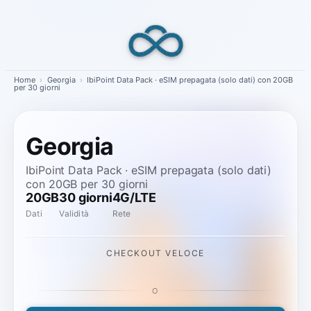
Skip
to
content
Home
›
Georgia
›
IbiPoint Data Pack · eSIM prepagata (solo dati) con 20GB
per 30 giorni
Georgia
IbiPoint Data Pack · eSIM prepagata (solo dati)
con 20GB per 30 giorni
20GB
30 giorni
4G/LTE
Dati
Validità
Rete
CHECKOUT VELOCE
O