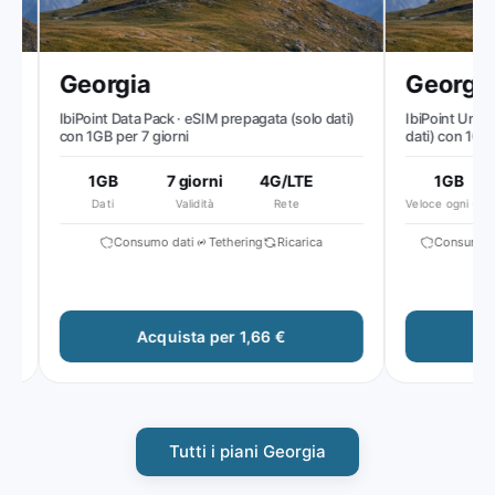
Georgia
Georgia
IbiPoint Data Pack · eSIM prepagata (solo dati)
IbiPoint Unlimit
con 1GB per 7 giorni
dati) con 1GB di d
poi velocità rido
1GB
7 giorni
4G/LTE
1GB
5
Dati
Validità
Rete
Veloce ogni giorno
S
Consumo dati
Tethering
Ricarica
Consumo dat
Acquista per 1,66 €
Acq
Tutti i piani Georgia