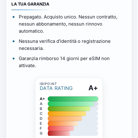
LA TUA GARANZIA
Prepagato. Acquisto unico. Nessun contratto,
nessun abbonamento, nessun rinnovo
automatico.
Nessuna verifica d'identità o registrazione
necessaria.
Garanzia rimborso 14 giorni per eSIM non
attivate.
A+
DATA RATING
A+
A
B
C
D
E
F
G