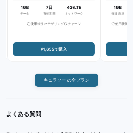
1GB
7日
4G/LTE
1GB
5
データ
有効期間
ネットワーク
毎日 高速
使用状況
テザリング
チャージ
使用状況
テ
¥1,655で購入
¥
キュラソー の全プラン
よくある質問