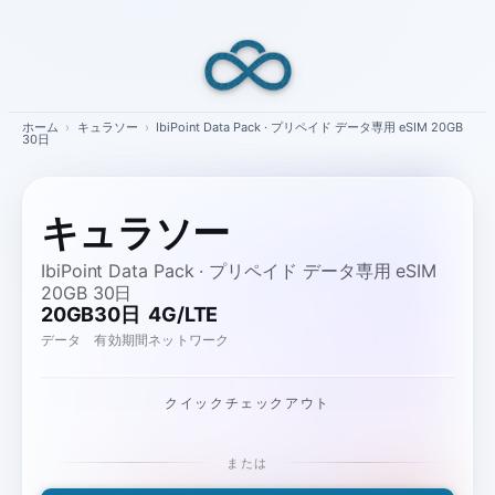
Skip
to
content
ホーム
›
キュラソー
›
IbiPoint Data Pack · プリペイド データ専用 eSIM 20GB
30日
キュラソー
IbiPoint Data Pack · プリペイド データ専用 eSIM
20GB 30日
20GB
30日
4G/LTE
データ
有効期間
ネットワーク
クイックチェックアウト
または