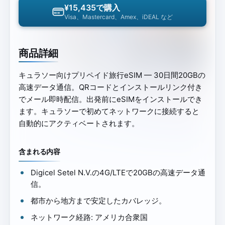
¥15,435で購入
Visa、Mastercard、Amex、iDEAL など
商品詳細
キュラソー向けプリペイド旅行eSIM — 30日間20GBの
高速データ通信。QRコードとインストールリンク付き
でメール即時配信。出発前にeSIMをインストールでき
ます。キュラソーで初めてネットワークに接続すると
自動的にアクティベートされます。
含まれる内容
Digicel Setel N.V.の4G/LTEで20GBの高速データ通
信。
都市から地方まで安定したカバレッジ。
ネットワーク経路: アメリカ合衆国