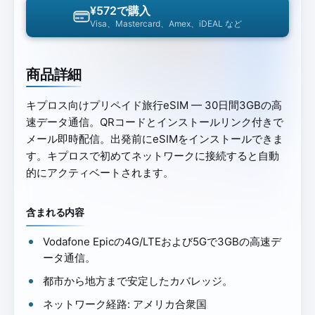
¥572で購入
Visa、Mastercard、Amex、iDEAL など
商品詳細
キプロス向けプリペイド旅行eSIM — 30日間3GBの高
速データ通信。QRコードとインストールリンク付きで
メール即時配信。出発前にeSIMをインストールできま
す。キプロスで初めてネットワークに接続すると自動
的にアクティベートされます。
含まれる内容
Vodafone Epicの4G/LTEおよび5Gで3GBの高速デ
ータ通信。
都市から地方まで安定したカバレッジ。
ネットワーク経路: アメリカ合衆国