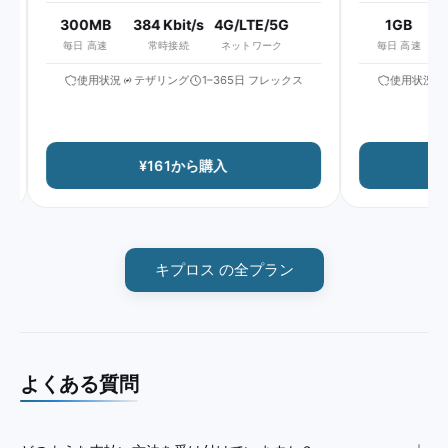
300MB
384 Kbit/s
4G/LTE/5G
1GB
5
毎日 高速
常時接続
ネットワーク
毎日 高速
使用状況
テザリング
1–365日 フレックス
使用状況
テ
¥161から購入
キプロス の全プラン
よくある質問