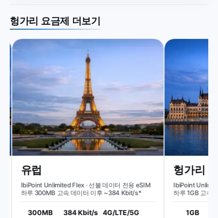
헝가리 요금제 더보기
유럽
헝가리
IbiPoint Unlimited Flex · 선불 데이터 전용 eSIM
IbiPoint Unlimi
하루 300MB 고속 데이터 이후 ~384 Kbit/s*
하루 1GB 고속 데이터
300MB
384 Kbit/s
4G/LTE/5G
1GB
51