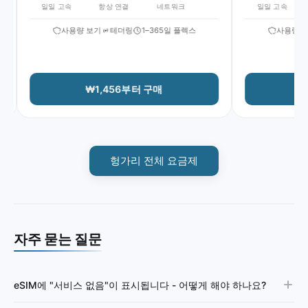
일일 고속
항상 연결
네트워크
일일 고속
사용량 보기
테더링
1–365일 플렉스
사용량 보기
₩1,456부터 구매
₩1
헝가리 전체 요금제
자주 묻는 질문
eSIM에 "서비스 없음"이 표시됩니다 - 어떻게 해야 하나요?