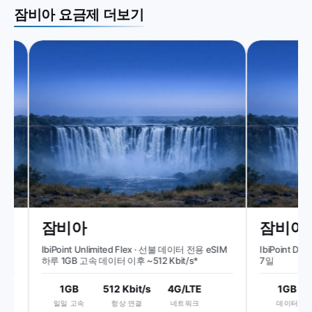
잠비아 요금제 더보기
잠비아
잠비아
M
IbiPoint Unlimited Flex · 선불 데이터 전용 eSIM
IbiPoint Dat
하루 1GB 고속 데이터 이후 ~512 Kbit/s*
7일
1GB
512 Kbit/s
4G/LTE
1GB
일일 고속
항상 연결
네트워크
데이터