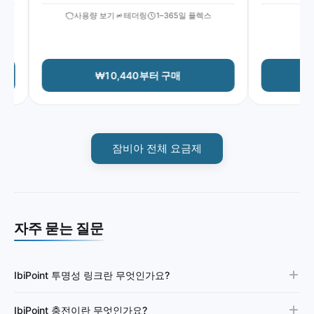
사용량 보기
테더링
1–365일 플렉스
사
₩10,440부터 구매
잠비아 전체 요금제
자주 묻는 질문
IbiPoint 투명성 링크란 무엇인가요?
IbiPoint 충전이란 무엇인가요?