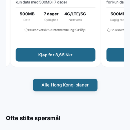
kun data med 500MB i 7 dager
for kun data m
høyhastighetsda
hastighet til ~5
500MB
7 dager
4G/LTE/5G
500MB
Data
Gyldighet
Nettverk
Daglig rask
Bruksoversikt
Internettdeling
Påfyll
Bruksoversikt
Kjøp for 8,65 Nkr
Kj
Alle Hong Kong-planer
Ofte stilte spørsmål