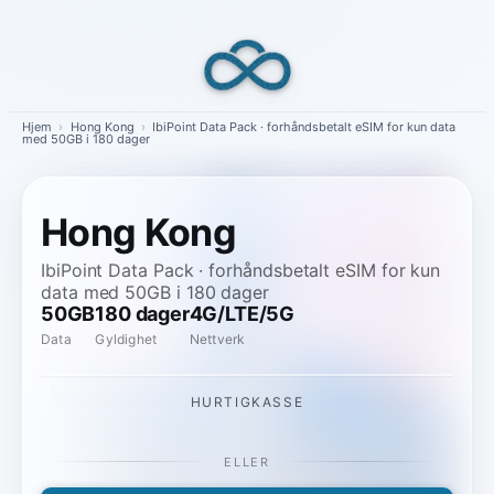
Skip
to
content
Hjem
›
Hong Kong
›
IbiPoint Data Pack · forhåndsbetalt eSIM for kun data
med 50GB i 180 dager
Hong Kong
IbiPoint Data Pack · forhåndsbetalt eSIM for kun
data med 50GB i 180 dager
50GB
180 dager
4G/LTE/5G
Data
Gyldighet
Nettverk
HURTIGKASSE
ELLER