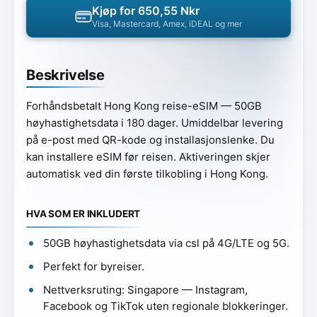
Kjøp for 650,55 Nkr
Visa, Mastercard, Amex, iDEAL og mer
Beskrivelse
Forhåndsbetalt Hong Kong reise-eSIM — 50GB
høyhastighetsdata i 180 dager. Umiddelbar levering
på e-post med QR-kode og installasjonslenke. Du
kan installere eSIM før reisen. Aktiveringen skjer
automatisk ved din første tilkobling i Hong Kong.
HVA SOM ER INKLUDERT
50GB høyhastighetsdata via csl på 4G/LTE og 5G.
Perfekt for byreiser.
Nettverksruting: Singapore — Instagram,
Facebook og TikTok uten regionale blokkeringer.