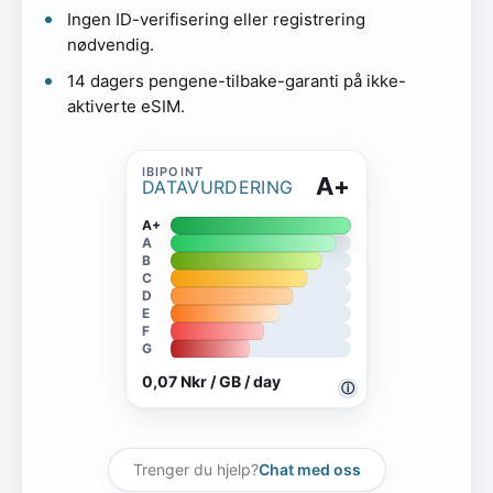
Ingen ID-verifisering eller registrering
nødvendig.
14 dagers pengene-tilbake-garanti på ikke-
aktiverte eSIM.
A+
DATAVURDERING
A+
A
B
C
D
E
F
G
0,07 Nkr / GB / day
ⓘ
Trenger du hjelp?
Chat med oss