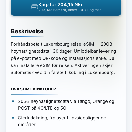
Kjøp for 204,15 Nkr
Visa, Mastercard, Amex, iDEAL og mer
Beskrivelse
Forhåndsbetalt Luxembourg reise-eSIM — 20GB
høyhastighetsdata i 30 dager. Umiddelbar levering
på e-post med QR-kode og installasjonslenke. Du
kan installere eSIM før reisen. Aktiveringen skjer
automatisk ved din første tilkobling i Luxembourg.
HVA SOM ER INKLUDERT
20GB høyhastighetsdata via Tango, Orange og
POST på 4G/LTE og 5G.
Sterk dekning, fra byer til avsidesliggende
områder.