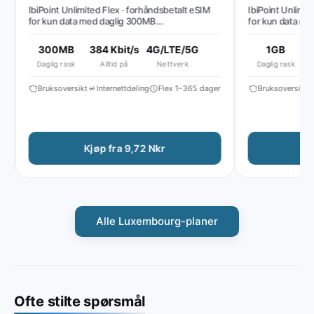
IbiPoint Unlimited Flex · forhåndsbetalt eSIM
IbiPoint Unlimited
for kun data med daglig 300MB
for kun data med 
høyhastighetsdata, deretter redusert
høyhastighetsdata
hastighet til ~384 Kbit/s*
hastighet til ~512
300MB
384 Kbit/s
4G/LTE/5G
1GB
51
Daglig rask
Alltid på
Nettverk
Daglig rask
Bruksoversikt
Internettdeling
Flex 1–365 dager
Bruksoversikt
I
Kjøp fra 9,72 Nkr
Kjøp
Alle Luxembourg-planer
Ofte stilte spørsmål