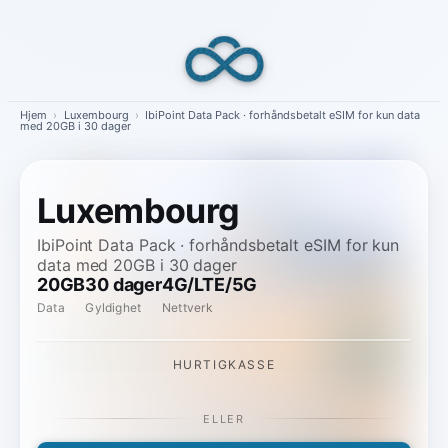
Skip
to
content
Hjem
›
Luxembourg
›
IbiPoint Data Pack · forhåndsbetalt eSIM for kun data
med 20GB i 30 dager
Luxembourg
IbiPoint Data Pack · forhåndsbetalt eSIM for kun
data med 20GB i 30 dager
20GB
30 dager
4G/LTE/5G
Data
Gyldighet
Nettverk
HURTIGKASSE
ELLER