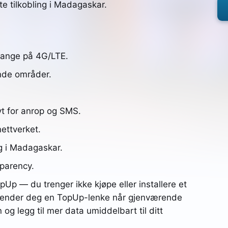
te tilkobling i Madagaskar.
range på 4G/LTE.
ende områder.
ivt for anrop og SMS.
ettverket.
ng i Madagaskar.
parency.
Up — du trenger ikke kjøpe eller installere et
i sender deg en TopUp-lenke når gjenværende
 og legg til mer data umiddelbart til ditt