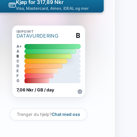
Kjøp for 317,89 Nkr
Visa, Mastercard, Amex, iDEAL og mer
B
DATAVURDERING
A+
A
B
C
D
E
F
G
7,06 Nkr / GB / day
ⓘ
Trenger du hjelp?
Chat med oss