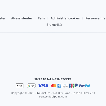
Kjøp for 119,09 Nkr
eter
AI-assistenter
Fans
Administrer cookies
Personvernre
Bruksvilkår
SIKRE BETALINGSMETODER
Copyright © 2026
·
IbiPoint ltd
·
128 City Road
·
London EC1V 2NX
contact@ibipoint.com