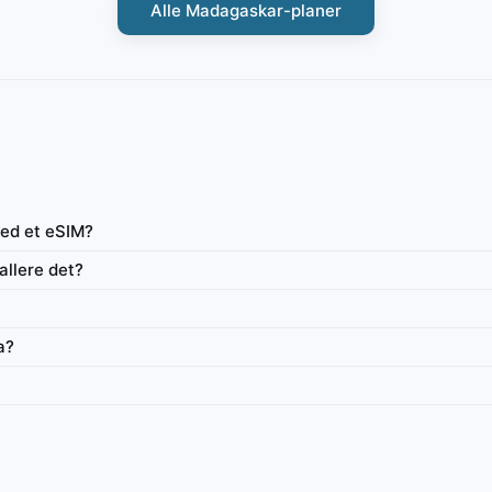
Alle Madagaskar-planer
med et eSIM?
Madagaskar
allere det?
IbiPoint Data Pack · forhåndsbetalt eSIM for kun data med
n data med
1GB i 7 dager
a?
1GB
7 dager
4G/LTE
4G/LTE/5G
Data
Gyldighet
Nettverk
verk
Bruksoversikt
Internettdeling
Påfyll
åfyll