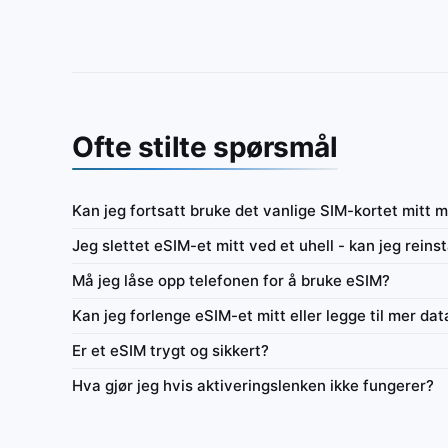
Ofte stilte spørsmål
Kan jeg fortsatt bruke det vanlige SIM-kortet mitt 
Global
Jeg slettet eSIM-et mitt ved et uhell - kan jeg reinst
ndsbetalt eSIM for kun data
IbiPoint Data Pack · forhåndsbetalt eSIM for ku
Må jeg låse opp telefonen for å bruke eSIM?
ata, deretter redusert
1GB i 7 dager
Kan jeg forlenge eSIM-et mitt eller legge til mer dat
it/s
4G/LTE/5G
1GB
7 dager
Er et eSIM trygt og sikkert?
på
Nettverk
Data
Gyldighet
Nett
Hva gjør jeg hvis aktiveringslenken ikke fungerer?
tdeling
Flex 1–365 dager
Bruksoversikt
Internettdeling
P