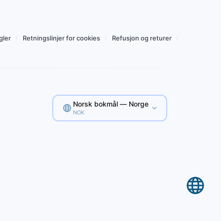
Kjøp for 122,97 Nkr
gler
Retningslinjer for cookies
Refusjon og returer
Norsk bokmål — Norge
NOK