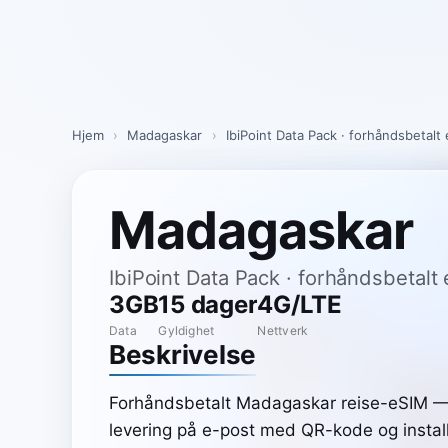
Skip
to
content
Hjem
›
Madagaskar
›
IbiPoint Data Pack · forhåndsbetalt
Madagaskar
IbiPoint Data Pack · forhåndsbetalt
3GB
15 dager
4G/LTE
Data
Gyldighet
Nettverk
Beskrivelse
Forhåndsbetalt Madagaskar reise-eSIM —
levering på e-post med QR-kode og install