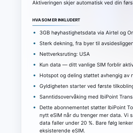
Aktiveringen skjer automatisk ved din førs
HVA SOM ER INKLUDERT
3GB høyhastighetsdata via Airtel og O
Sterk dekning, fra byer til avsidesligg
Nettverksruting: USA
Kun data — ditt vanlige SIM forblir akt
Hotspot og deling støttet avhengig av n
Gyldigheten starter ved første tilkobli
Sanntidsovervåking med IbiPoint Trans
Dette abonnementet støtter IbiPoint Top
nytt eSIM når du trenger mer data. V
data faller under 20 %. Bare følg lenken
eksisterende eSIM.