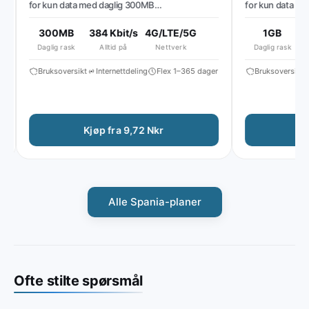
for kun data med daglig 300MB
for kun data med 
høyhastighetsdata, deretter redusert
høyhastighetsdata
hastighet til ~384 Kbit/s*
hastighet til ~512
300MB
384 Kbit/s
4G/LTE/5G
1GB
51
Daglig rask
Alltid på
Nettverk
Daglig rask
Bruksoversikt
Internettdeling
Flex 1–365 dager
Bruksoversikt
I
Kjøp fra 9,72 Nkr
Kjøp
Alle Spania-planer
Ofte stilte spørsmål