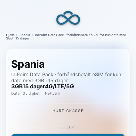
Skip
to
content
Hjem
›
Spania
›
IbiPoint Data Pack · forhåndsbetalt eSIM for kun data med
3GB i 15 dager
Spania
IbiPoint Data Pack · forhåndsbetalt eSIM for kun
data med 3GB i 15 dager
3GB
15 dager
4G/LTE/5G
Data
Gyldighet
Nettverk
HURTIGKASSE
ELLER