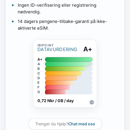
Ingen ID-verifisering eller registrering
nødvendig.
14 dagers pengene-tilbake-garanti på ikke-
aktiverte eSIM.
A+
DATAVURDERING
A+
A
B
C
D
E
F
G
0,72 Nkr / GB / day
ⓘ
Trenger du hjelp?
Chat med oss