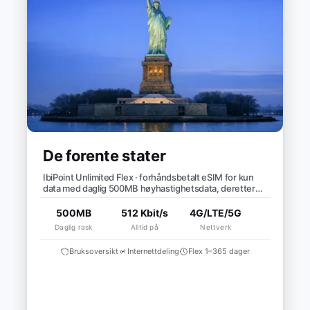
De forente stater
IbiPoint Unlimited Flex · forhåndsbetalt eSIM for kun
data med daglig 500MB høyhastighetsdata, deretter
redusert hastighet til ~512 Kbit/s*
500MB
512 Kbit/s
4G/LTE/5G
Daglig rask
Alltid på
Nettverk
Bruksoversikt
Internettdeling
Flex 1–365 dager