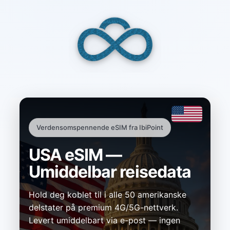
Skip
to
content
Verdensomspennende eSIM fra IbiPoint
USA eSIM —
Umiddelbar reisedata
Hold deg koblet til i alle 50 amerikanske
delstater på premium 4G/5G-nettverk.
Levert umiddelbart via e-post — ingen