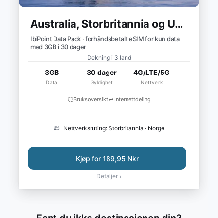
Australia, Storbritannia og USA
IbiPoint Data Pack · forhåndsbetalt eSIM for kun data
med 3GB i 30 dager
Dekning i 3 land
3GB
30 dager
4G/LTE/5G
Data
Gyldighet
Nettverk
Bruksoversikt
Internettdeling
Nettverksruting: Storbritannia · Norge
Kjøp for 189,95 Nkr
Detaljer
›