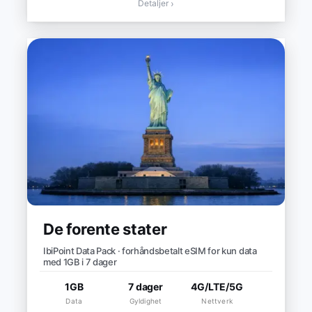
Detaljer
›
De forente stater
IbiPoint Data Pack · forhåndsbetalt eSIM for kun data
med 1GB i 7 dager
1GB
7 dager
4G/LTE/5G
Data
Gyldighet
Nettverk