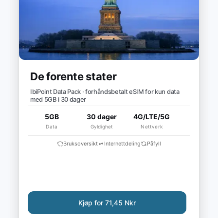
De forente stater
IbiPoint Data Pack · forhåndsbetalt eSIM for kun data
med 5GB i 30 dager
5GB
30 dager
4G/LTE/5G
Data
Gyldighet
Nettverk
Bruksoversikt
Internettdeling
Påfyll
Kjøp for 71,45 Nkr