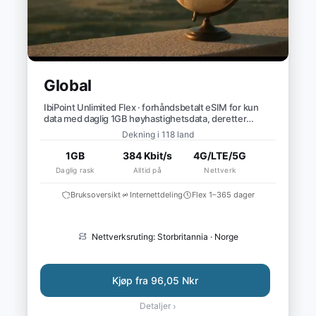
Global
IbiPoint Unlimited Flex · forhåndsbetalt eSIM for kun
data med daglig 1GB høyhastighetsdata, deretter
redusert hastighet til ~384 Kbit/s*
Dekning i 118 land
1GB
384 Kbit/s
4G/LTE/5G
Daglig rask
Alltid på
Nettverk
Bruksoversikt
Internettdeling
Flex 1–365 dager
Nettverksruting: Storbritannia · Norge
Kjøp fra 96,05 Nkr
Detaljer
›