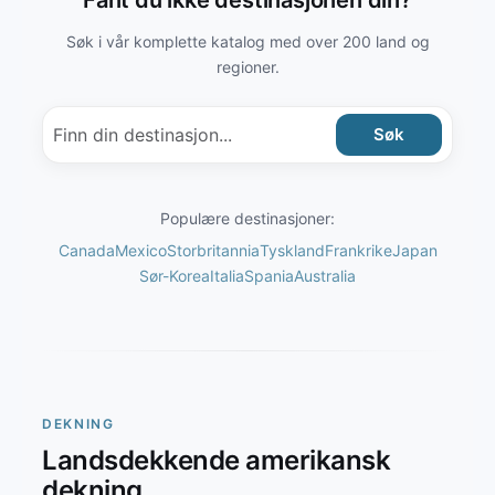
Fant du ikke destinasjonen din?
Søk i vår komplette katalog med over 200 land og
regioner.
Søk
Populære destinasjoner:
Canada
Mexico
Storbritannia
Tyskland
Frankrike
Japan
Sør-Korea
Italia
Spania
Australia
DEKNING
Landsdekkende amerikansk
dekning