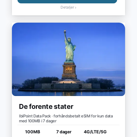
Detaljer
›
De forente stater
IbiPoint Data Pack · forhåndsbetalt eSIM for kun data
med 100MB i 7 dager
100MB
7 dager
4G/LTE/5G