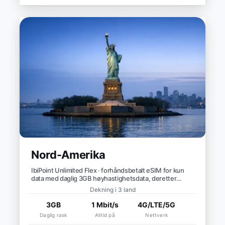
Nord-Amerika
IbiPoint Unlimited Flex · forhåndsbetalt eSIM for kun
data med daglig 3GB høyhastighetsdata, deretter
redusert hastighet til ~1 Mbit/s*
Dekning i 3 land
3GB
1 Mbit/s
4G/LTE/5G
Daglig rask
Alltid på
Nettverk