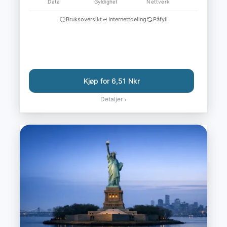
Data
Gyldighet
Nettverk
Bruksoversikt
Internettdeling
Påfyll
Kjøp for 6,51 Nkr
Detaljer
›