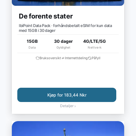
De forente stater
IbiPoint Data Pack · forhåndsbetalt eSIM for kun data
med 15GB i 30 dager
15GB
30 dager
4G/LTE/5G
Data
Gyldighet
Nettverk
Bruksoversikt
Internettdeling
Påfyll
Kjøp for 183,44 Nkr
Detaljer
›