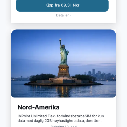
Kjøp fra 69,31 Nkr
Detaljer
›
Nord-Amerika
IbiPoint Unlimited Flex · forhåndsbetalt eSIM for kun
data med daglig 2GB høyhastighetsdata, deretter
redusert hastighet til ~1 Mbit/s*
Dekning i 3 land