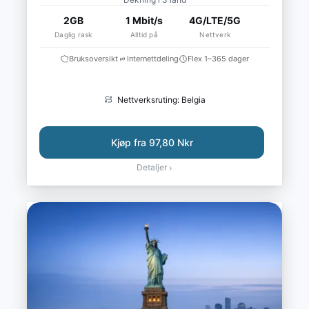
2GB
1 Mbit/s
4G/LTE/5G
Daglig rask
Alltid på
Nettverk
Bruksoversikt
Internettdeling
Flex 1–365 dager
Nettverksruting: Belgia
Kjøp fra 97,80 Nkr
Detaljer
›