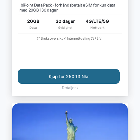
IbiPoint Data Pack · forhåndsbetalt eSIM for kun data
med 20GB i 30 dager
20GB
30 dager
4G/LTE/5G
Data
Gyldighet
Nettverk
Bruksoversikt
Internettdeling
Påfyll
Kjøp for 250,13 Nkr
Detaljer
›