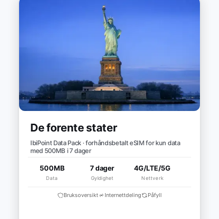
De forente stater
IbiPoint Data Pack · forhåndsbetalt eSIM for kun data
med 500MB i 7 dager
500MB
7 dager
4G/LTE/5G
Data
Gyldighet
Nettverk
Bruksoversikt
Internettdeling
Påfyll