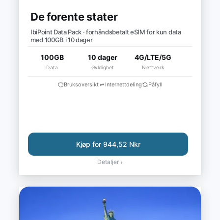
De forente stater
IbiPoint Data Pack · forhåndsbetalt eSIM for kun data
med 100GB i 10 dager
100GB
10 dager
4G/LTE/5G
Data
Gyldighet
Nettverk
Bruksoversikt
Internettdeling
Påfyll
Kjøp for 944,52 Nkr
Detaljer
›