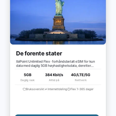
De forente stater
IbiPoint Unlimited Flex · forhåndsbetalt eSIM for kun
data med daglig 5GB høyhastighetsdata, deretter
redusert hastighet til ~384 Kbit/s*
5GB
384 Kbit/s
4G/LTE/5G
Daglig rask
Alltid på
Nettverk
Bruksoversikt
Internettdeling
Flex 1–365 dager