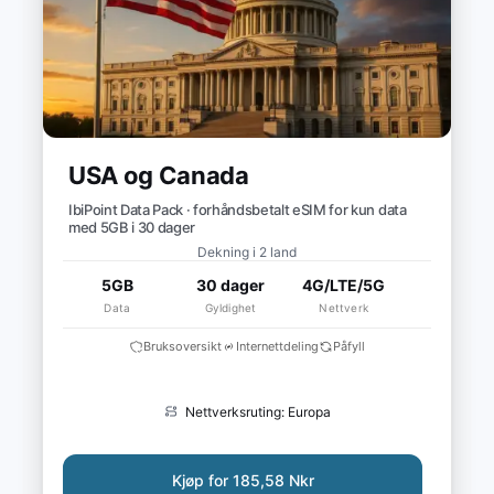
USA og Canada
IbiPoint Data Pack · forhåndsbetalt eSIM for kun data
med 5GB i 30 dager
Dekning i 2 land
5GB
30 dager
4G/LTE/5G
Data
Gyldighet
Nettverk
Bruksoversikt
Internettdeling
Påfyll
Nettverksruting: Europa
Kjøp for 185,58 Nkr