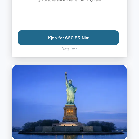
Bruksoversikt
Internettdeling
Påfyll
Kjøp for 650,55 Nkr
Detaljer
›