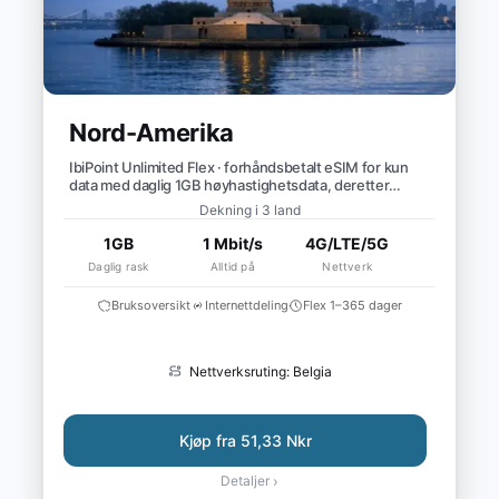
Nord-Amerika
IbiPoint Unlimited Flex · forhåndsbetalt eSIM for kun
data med daglig 1GB høyhastighetsdata, deretter
redusert hastighet til ~1 Mbit/s*
Dekning i 3 land
1GB
1 Mbit/s
4G/LTE/5G
Daglig rask
Alltid på
Nettverk
Bruksoversikt
Internettdeling
Flex 1–365 dager
Nettverksruting: Belgia
Kjøp fra 51,33 Nkr
Detaljer
›