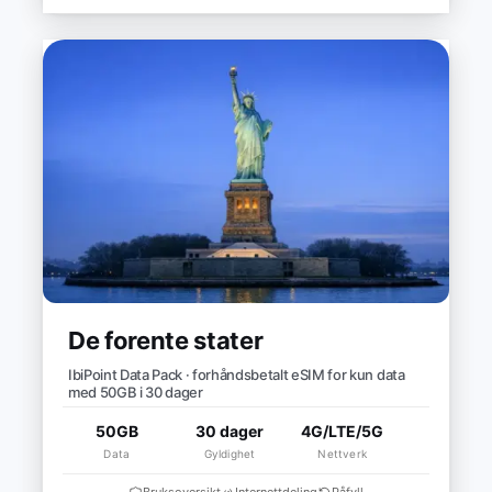
De forente stater
IbiPoint Data Pack · forhåndsbetalt eSIM for kun data
med 50GB i 30 dager
50GB
30 dager
4G/LTE/5G
Data
Gyldighet
Nettverk