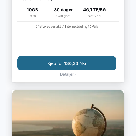
10GB
30 dager
4G/LTE/5G
Data
Gyldighet
Nettverk
Bruksoversikt
Internettdeling
Påfyll
Kjøp for 130,36 Nkr
Detaljer
›