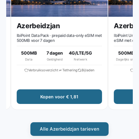
Azerbeidzjan
Azerbeid
t
IbiPoint Data Pack · prepaid data-only eSIM met
IbiPoint Unlimit
500MB voor 7 dagen
eSIM met dagel
snelheid, daarna
Kbit/s*
500MB
7 dagen
4G/LTE/5G
500MB
Data
Geldigheid
Netwerk
Dagelijks snel
Verbruiksoverzicht
Tethering
Bijladen
Verbr
Kopen voor € 1,81
Ko
Alle Azerbeidzjan tarieven