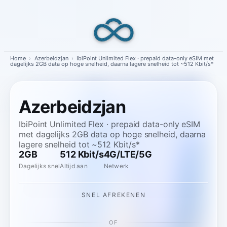
Skip
to
content
Home
›
Azerbeidzjan
›
IbiPoint Unlimited Flex · prepaid data-only eSIM met
dagelijks 2GB data op hoge snelheid, daarna lagere snelheid tot ~512 Kbit/s*
Azerbeidzjan
IbiPoint Unlimited Flex · prepaid data-only eSIM
met dagelijks 2GB data op hoge snelheid, daarna
lagere snelheid tot ~512 Kbit/s*
2GB
512 Kbit/s
4G/LTE/5G
Dagelijks snel
Altijd aan
Netwerk
SNEL AFREKENEN
OF