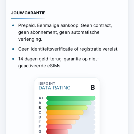
JOUW GARANTIE
Prepaid. Eenmalige aankoop. Geen contract,
geen abonnement, geen automatische
verlenging.
Geen identiteitsverificatie of registratie vereist.
14 dagen geld-terug-garantie op niet-
geactiveerde eSIMs.
B
DATA RATING
A+
A
B
C
D
E
F
G