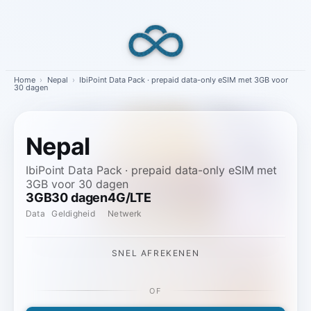
Skip
to
content
Home
›
Nepal
›
IbiPoint Data Pack · prepaid data-only eSIM met 3GB voor
30 dagen
Nepal
IbiPoint Data Pack · prepaid data-only eSIM met
3GB voor 30 dagen
3GB
30 dagen
4G/LTE
Data
Geldigheid
Netwerk
SNEL AFREKENEN
OF