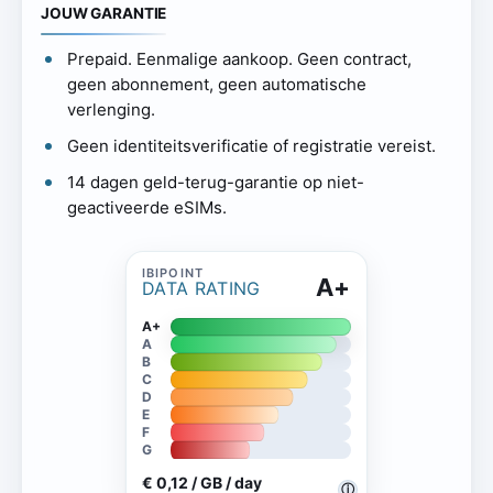
JOUW GARANTIE
Prepaid. Eenmalige aankoop. Geen contract,
geen abonnement, geen automatische
verlenging.
Geen identiteitsverificatie of registratie vereist.
14 dagen geld-terug-garantie op niet-
geactiveerde eSIMs.
A+
DATA RATING
A+
A
B
C
D
E
F
G
€ 0,12 / GB / day
ⓘ