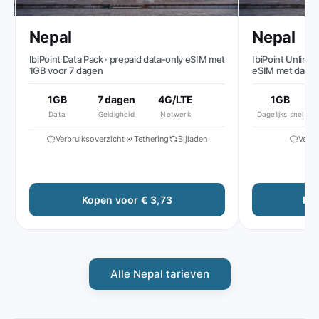
Nepal
Nepal
IbiPoint Data Pack · prepaid data-only eSIM met
IbiPoint Unlimited
1GB voor 7 dagen
eSIM met dagelijk
daarna lagere snel
1GB
7 dagen
4G/LTE
1GB
51
Data
Geldigheid
Netwerk
Dagelijks snel
A
Verbruiksoverzicht
Tethering
Bijladen
Verbrui
F
Kopen voor € 3,73
Kope
Alle Nepal tarieven