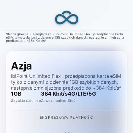
Skip
to
content
Strona główna
›
Bangladesz
›
IbiPoint Unlimited Flex · przedpłacona karta
eSIM tylko z danymi z dziennie 1GB szybkich danych, następnie zmniejszona
prędkość do ~384 Kbit/s*
Azja
IbiPoint Unlimited Flex · przedpłacona karta eSIM
tylko z danymi z dziennie 1GB szybkich danych,
następnie zmniejszona prędkość do ~384 Kbit/s*
1GB
384 Kbit/s
4G/LTE/5G
Szybkie dziennie
Zawsze online
Sieć
EKSPRESOWA PŁATNOŚĆ