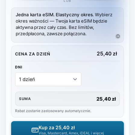
LUB
Jedna karta eSIM. Elastyczny okres.
Wybierz
okres ważności — Twoja karta eSIM będzie
aktywna przez cały czas. Bez limitów,
przedpłacona, zawsze połączona.
ⓘ
25,40
zł
CENA ZA DZIEŃ
DNI
25,40 zł
SUMA
Rabat zostanie zastosowany automatycznie.
Kup za
25,40 zł
Visa, Mastercard, Amex, iDEAL i więcej