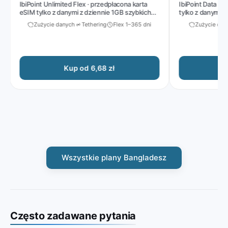
IbiPoint Unlimited Flex · przedpłacona karta
IbiPoint Data Pack 
eSIM tylko z danymi z dziennie 1GB szybkich
tylko z danymi z 1G
danych, następnie zmniejszona prędkość do
Zużycie danych
Tethering
Flex 1–365 dni
Zużycie danyc
~512 Kbit/s*
Kup od 6,68 zł
Kup
Wszystkie plany Bangladesz
Często zadawane pytania