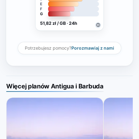
E
F
G
51,82 zł / GB · 24h
ⓘ
Potrzebujesz pomocy?
Porozmawiaj z nami
Więcej planów Antigua i Barbuda