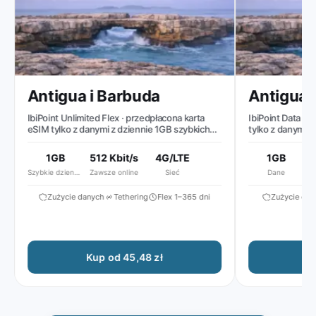
Antigua i Barbuda
Antigua i
IbiPoint Unlimited Flex · przedpłacona karta
IbiPoint Data Pack
eSIM tylko z danymi z dziennie 1GB szybkich
tylko z danymi z 1G
danych, następnie zmniejszona prędkość do
~512 Kbit/s*
1GB
512 Kbit/s
4G/LTE
1GB
Szybkie dziennie
Zawsze online
Sieć
Dane
W
Zużycie danych
Tethering
Flex 1–365 dni
Zużycie danyc
Kup od 45,48 zł
Kup