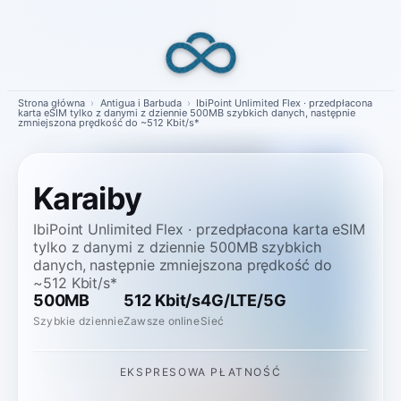
Skip
to
content
Strona główna
›
Antigua i Barbuda
›
IbiPoint Unlimited Flex · przedpłacona
karta eSIM tylko z danymi z dziennie 500MB szybkich danych, następnie
zmniejszona prędkość do ~512 Kbit/s*
Karaiby
IbiPoint Unlimited Flex · przedpłacona karta eSIM
tylko z danymi z dziennie 500MB szybkich
danych, następnie zmniejszona prędkość do
~512 Kbit/s*
500MB
512 Kbit/s
4G/LTE/5G
Szybkie dziennie
Zawsze online
Sieć
EKSPRESOWA PŁATNOŚĆ