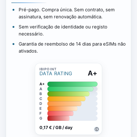
Pré-pago. Compra única. Sem contrato, sem
assinatura, sem renovação automática.
Sem verificação de identidade ou registo
necessário.
Garantia de reembolso de 14 dias para eSIMs não
ativados.
A+
DATA RATING
A+
A
B
C
D
E
F
G
0,17 € / GB / day
ⓘ