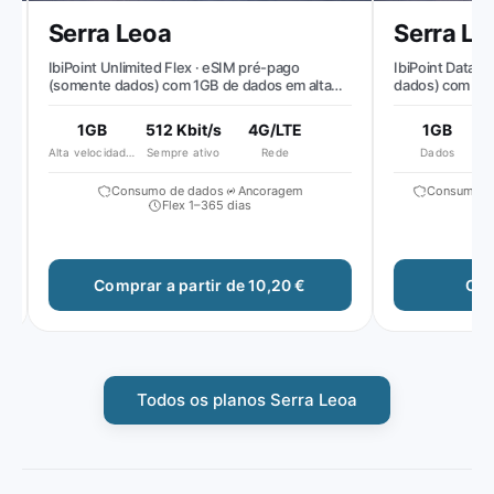
Serra Leoa
Serra Leo
IbiPoint Unlimited Flex · eSIM pré-pago
IbiPoint Data Pa
(somente dados) com 1GB de dados em alta
dados) com 1GB p
velocidade por dia, depois velocidade reduzida
para ~512 Kbit/s*
1GB
512 Kbit/s
4G/LTE
1GB
Alta velocidade diária
Sempre ativo
Rede
Dados
Consumo de dados
Ancoragem
Consumo de 
Flex 1–365 dias
Comprar a partir de 10,20 €
Comp
Todos os planos Serra Leoa