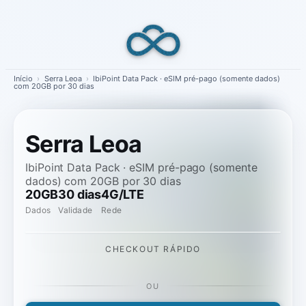
Skip
to
content
Início
›
Serra Leoa
›
IbiPoint Data Pack · eSIM pré-pago (somente dados)
com 20GB por 30 dias
Serra Leoa
IbiPoint Data Pack · eSIM pré-pago (somente
dados) com 20GB por 30 dias
20GB
30 dias
4G/LTE
Dados
Validade
Rede
CHECKOUT RÁPIDO
OU