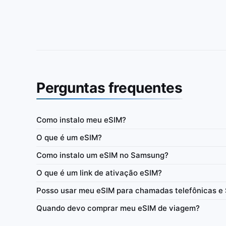
Perguntas frequentes
Como instalo meu eSIM?
l
África do Sul
O que é um eSIM?
-pago (somente dados) com
IbiPoint Data Pack · eSIM pré-pago (somente 
Como instalo um eSIM no Samsung?
500MB por 7 dias
O que é um link de ativação eSIM?
as
4G/LTE/5G
500MB
7 dias
Posso usar meu eSIM para chamadas telefônicas e
de
Rede
Dados
Validade
Re
Quando devo comprar meu eSIM de viagem?
Ancoragem
Recarga
Consumo de dados
Ancoragem