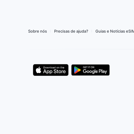
or 1,31 €
Comprar por 1,59 €
Sobre nós
Precisas de ajuda?
Guias e Notícias eSI