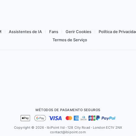
Comprar a partir de 1,67 €
M
Assistentes de IA
Fans
Gerir Cookies
Política de Privacid
Termos de Serviço
MÉTODOS DE PAGAMENTO SEGUROS
Copyright © 2026
·
IbiPoint ltd
·
128 City Road
·
London EC1V 2NX
contact@ibipoint.com