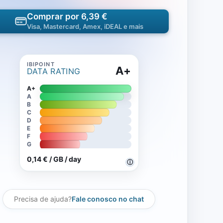
Comprar por 6,39 €
Visa, Mastercard, Amex, iDEAL e mais
A+
DATA RATING
A+
A
B
C
D
E
F
G
0,14 € / GB / day
ⓘ
Precisa de ajuda?
Fale conosco no chat