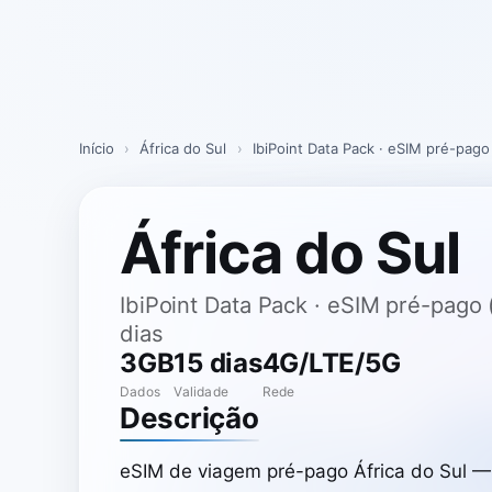
Skip
to
content
Início
›
África do Sul
›
IbiPoint Data Pack · eSIM pré-pag
África do Sul
IbiPoint Data Pack · eSIM pré-pag
dias
3GB
15 dias
4G/LTE/5G
Dados
Validade
Rede
Descrição
eSIM de viagem pré-pago África do Sul —