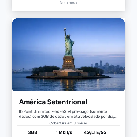
Detalhes
›
América Setentrional
IbiPoint Unlimited Flex · eSIM pré-pago (somente
dados) com 3GB de dados em alta velocidade por dia,
depois velocidade reduzida para ~1 Mbit/s*
Cobertura em 3 países
3GB
1 Mbit/s
4G/LTE/5G