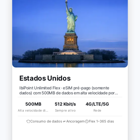
Estados Unidos
IbiPoint Unlimited Flex · eSIM pré-pago (somente
dados) com 500MB de dados em alta velocidade por
dia, depois velocidade reduzida para ~512 Kbit/s*
500MB
512 Kbit/s
4G/LTE/5G
Alta velocidade diária
Sempre ativo
Rede
Consumo de dados
Ancoragem
Flex 1–365 dias