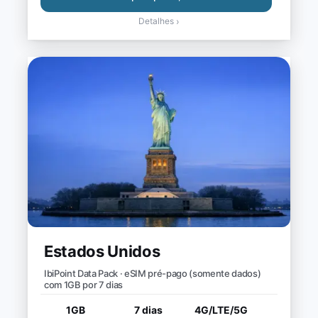
Detalhes
›
Estados Unidos
IbiPoint Data Pack · eSIM pré-pago (somente dados)
com 1GB por 7 dias
1GB
7 dias
4G/LTE/5G