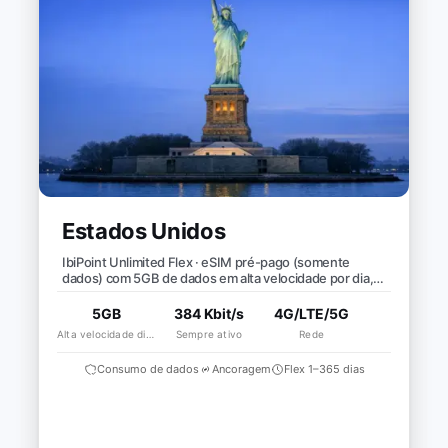
Estados Unidos
IbiPoint Unlimited Flex · eSIM pré-pago (somente
dados) com 5GB de dados em alta velocidade por dia,
depois velocidade reduzida para ~384 Kbit/s*
5GB
384 Kbit/s
4G/LTE/5G
Alta velocidade diária
Sempre ativo
Rede
Consumo de dados
Ancoragem
Flex 1–365 dias