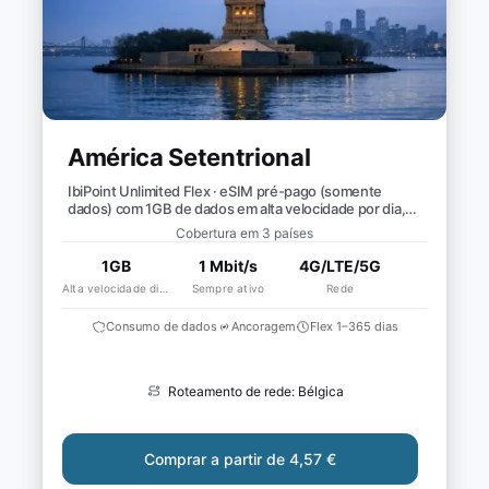
América Setentrional
IbiPoint Unlimited Flex · eSIM pré-pago (somente
dados) com 1GB de dados em alta velocidade por dia,
depois velocidade reduzida para ~1 Mbit/s*
Cobertura em 3 países
1GB
1 Mbit/s
4G/LTE/5G
Alta velocidade diária
Sempre ativo
Rede
Consumo de dados
Ancoragem
Flex 1–365 dias
Roteamento de rede: Bélgica
Comprar a partir de 4,57 €