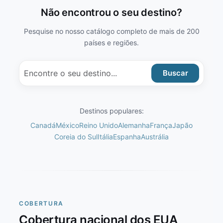
Não encontrou o seu destino?
Pesquise no nosso catálogo completo de mais de 200
países e regiões.
Buscar
Destinos populares:
Canadá
México
Reino Unido
Alemanha
França
Japão
Coreia do Sul
Itália
Espanha
Austrália
COBERTURA
Cobertura nacional dos EUA