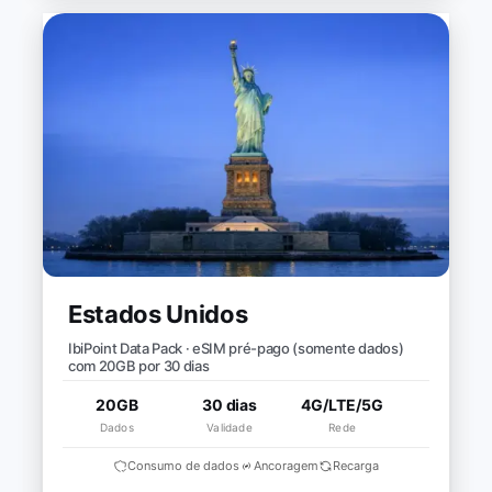
Estados Unidos
IbiPoint Data Pack · eSIM pré-pago (somente dados)
com 20GB por 30 dias
20GB
30 dias
4G/LTE/5G
Dados
Validade
Rede
Consumo de dados
Ancoragem
Recarga