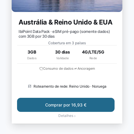
Austrália & Reino Unido & EUA
IbiPoint Data Pack · eSIM pré-pago (somente dados)
com 3GB por 30 dias
Cobertura em 3 países
3GB
30 dias
4G/LTE/5G
Dados
Validade
Rede
Consumo de dados
Ancoragem
Roteamento de rede: Reino Unido · Noruega
Comprar por 16,93 €
Detalhes
›