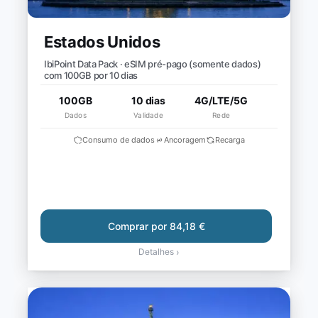
Estados Unidos
IbiPoint Data Pack · eSIM pré-pago (somente dados)
com 100GB por 10 dias
100GB
10 dias
4G/LTE/5G
Dados
Validade
Rede
Consumo de dados
Ancoragem
Recarga
Comprar por 84,18 €
Detalhes
›