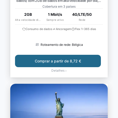
dados) com 2GB de dados em alta velocidade por dia,
depois velocidade reduzida para ~1 Mbit/s*
Cobertura em 3 países
2GB
1 Mbit/s
4G/LTE/5G
Alta velocidade diária
Sempre ativo
Rede
Consumo de dados
Ancoragem
Flex 1–365 dias
Roteamento de rede: Bélgica
Comprar a partir de 8,72 €
Detalhes
›