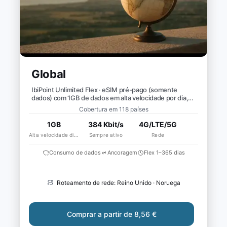
Global
IbiPoint Unlimited Flex · eSIM pré-pago (somente
dados) com 1GB de dados em alta velocidade por dia,
depois velocidade reduzida para ~384 Kbit/s*
Cobertura em 118 países
1GB
384 Kbit/s
4G/LTE/5G
Alta velocidade diária
Sempre ativo
Rede
Consumo de dados
Ancoragem
Flex 1–365 dias
Roteamento de rede: Reino Unido · Noruega
Comprar a partir de 8,56 €