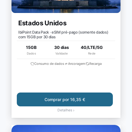
Estados Unidos
IbiPoint Data Pack · eSIM pré-pago (somente dados)
com 15GB por 30 dias
15GB
30 dias
4G/LTE/5G
Dados
Validade
Rede
Consumo de dados
Ancoragem
Recarga
Comprar por 16,35 €
Detalhes
›