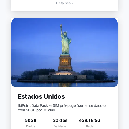
Detalhes
›
Estados Unidos
IbiPoint Data Pack · eSIM pré-pago (somente dados)
com 50GB por 30 dias
50GB
30 dias
4G/LTE/5G
Dados
Validade
Rede