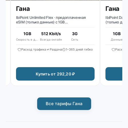
Гана
Гана
IbiPoint Unlimited Flex · предоплаченная
IbiPoint Data 
eSIM (только данные) с 1GB
(только данные
высокоскоростных данных в день, затем
сниженная скорость до ~512 Kbit/s*
1GB
512 Kbit/s
3G
1GB
Скорость в день
Всегда онлайн
Сеть
Данные
Расход трафика
Раздача
1–365 дней гибко
Расход тр
Купить от 292,20 ₽
Ку
Все тарифы Гана