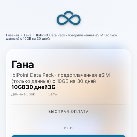
Skip
to
content
Главная
›
Гана
›
IbiPoint Data Pack · предоплаченная eSIM (только
данные) с 10GB на 30 дней
Гана
IbiPoint Data Pack · предоплаченная eSIM
(только данные) с 10GB на 30 дней
10GB
30 дней
3G
Данные
Срок
Сеть
БЫСТРАЯ ОПЛАТА
ИЛИ