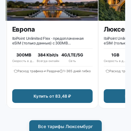
Европа
Люксемб
IbiPoint Unlimited Flex · предоплаченная
IbiPoint Unlimite
eSIM (только данные) с 300MB
eSIM (только дан
высокоскоростных данных в день, затем
высокоскоростны
сниженная скорость до ~384 Kbit/s*
сниженная скорос
300MB
384 Kbit/s
4G/LTE/5G
1GB
51
Скорость в день
Всегда онлайн
Сеть
Скорость в день
Все
Расход трафика
Раздача
1–365 дней гибко
Расход трафика
Купить от 83,48 ₽
Купи
Все тарифы Люксембург