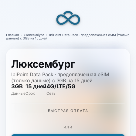
Skip
to
content
Главная
›
Люксембург
›
IbiPoint Data Pack · предоплаченная eSIM (только
данные) с 3GB на 15 дней
Люксембург
IbiPoint Data Pack · предоплаченная eSIM
(только данные) с 3GB на 15 дней
3GB
15 дней
4G/LTE/5G
Данные
Срок
Сеть
БЫСТРАЯ ОПЛАТА
ИЛИ