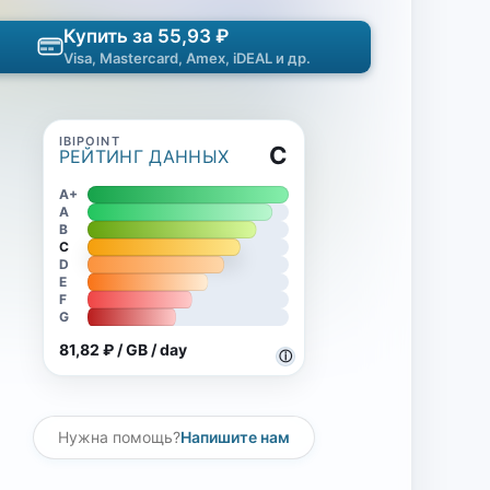
Купить за 55,93 ₽
Visa, Mastercard, Amex, iDEAL и др.
C
РЕЙТИНГ ДАННЫХ
A+
A
B
C
D
E
F
G
81,82 ₽ / GB / day
ⓘ
Нужна помощь?
Напишите нам