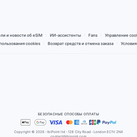
Купить за 157,77 ₽
ли и новости об eSIM
ИИ-ассистенты
Fans
Управление coo
пользования cookies
Возврат средств и отмена заказа
Условия
БЕЗОПАСНЫЕ СПОСОБЫ ОПЛАТЫ
Copyright © 2026
·
IbiPoint ltd
·
128 City Road
·
London EC1V 2NX
contact@ibipoint.com