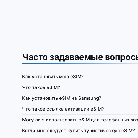
Часто задаваемые вопрос
Как установить мою eSIM?
Филиппины
Что такое eSIM?
доплаченная eSIM (только
IbiPoint Unlimited Flex · предоплаченная eSIM
Как установить eSIM на Samsung?
остных данных в день,
данные) с 1GB высокоскоростных данных в д
 ~512 Kbit/s*
сниженная скорость до ~512 Kbit/s*
Что такое ссылка активации eSIM?
it/s
4G/LTE/5G
1GB
512 Kbit/s
Могу ли я использовать eSIM для телефонных зв
лайн
Сеть
Скорость в день
Всегда онлайн
Се
Когда мне следует купить туристическую eSIM?
дача
1–365 дней гибко
Расход трафика
Раздача
1–365 д