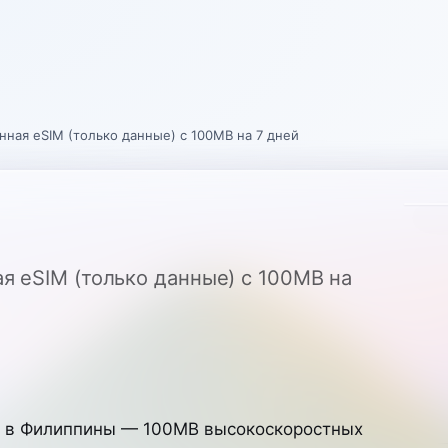
ченная eSIM (только данные) с 100MB на 7 дней
ная eSIM (только данные) с 100MB на
й в Филиппины — 100MB высокоскоростных