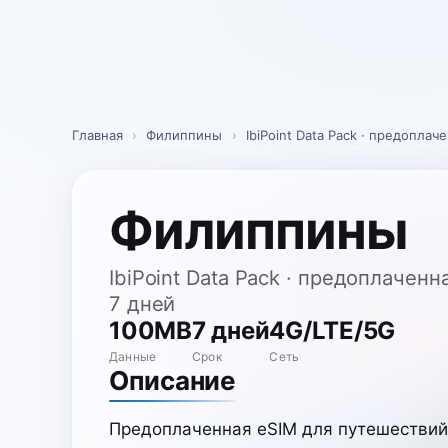
Skip
to
content
Главная
›
Филиппины
›
IbiPoint Data Pack · предопла
Филиппины
IbiPoint Data Pack · предоплачен
7 дней
100MB
7 дней
4G/LTE/5G
Данные
Срок
Сеть
Описание
Предоплаченная eSIM для путешестви