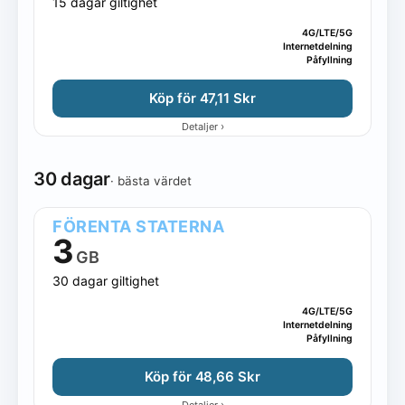
15 dagar giltighet
4G/LTE/5G
Internetdelning
Påfyllning
Köp för 47,11 Skr
›
Detaljer
30 dagar
· bästa värdet
FÖRENTA STATERNA
3
GB
30 dagar giltighet
4G/LTE/5G
Internetdelning
Påfyllning
Köp för 48,66 Skr
›
Detaljer