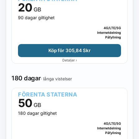
20
GB
90 dagar giltighet
4G/LTE/5G
Internetdelning
Påfyllning
Köp för 305,84 Skr
›
Detaljer
180 dagar
· långa vistelser
FÖRENTA STATERNA
50
GB
180 dagar giltighet
4G/LTE/5G
Internetdelning
Påfyllning