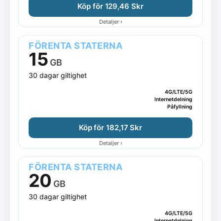
Köp för 129,46 Skr
›
Detaljer
FÖRENTA STATERNA
15
GB
30 dagar giltighet
4G/LTE/5G
Internetdelning
Påfyllning
Köp för 182,17 Skr
›
Detaljer
FÖRENTA STATERNA
20
GB
30 dagar giltighet
4G/LTE/5G
Internetdelning