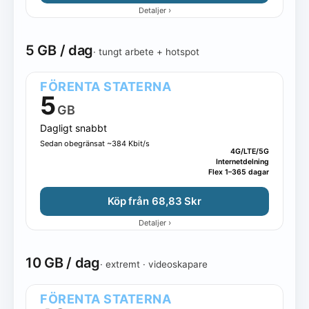
›
Detaljer
5 GB / dag
· tungt arbete + hotspot
FÖRENTA STATERNA
5
GB
Dagligt snabbt
Sedan obegränsat ~384 Kbit/s
4G/LTE/5G
Internetdelning
Flex 1–365 dagar
Köp från 68,83 Skr
›
Detaljer
10 GB / dag
· extremt · videoskapare
FÖRENTA STATERNA