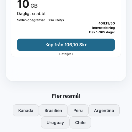
10
GB
Dagligt snabbt
Sedan obegränsat ~384 Kbit/s
4G/LTE/5G
Internetdelning
Flex 1–365 dagar
Köp från 106,10 Skr
›
Detaljer
Fler resmål
Kanada
Brasilien
Peru
Argentina
Uruguay
Chile