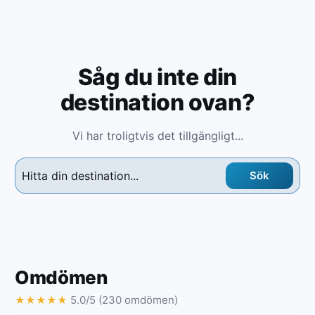
Såg du inte din
destination ovan?
Vi har troligtvis det tillgängligt...
Sök
Omdömen
5.0/5 (230 omdömen)
★
★
★
★
★