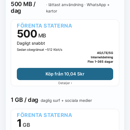
500 MB /
· lättast användning · WhatsApp +
Alla dagliga storlekar
500 MB
1 GB
1.5 GB
dag
kartor
2 GB
3 GB
5 GB
10 GB
FÖRENTA STATERNA
500
MB
Dagligt snabbt
Sedan obegränsat ~512 Kbit/s
4G/LTE/5G
Internetdelning
Flex 1–365 dagar
Köp från 10,04 Skr
›
Detaljer
1 GB / dag
· daglig surf + sociala medier
FÖRENTA STATERNA
1
GB