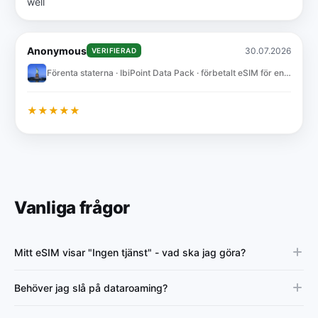
well
Anonymous
30.07.2026
VERIFIERAD
Förenta staterna · IbiPoint Data Pack · förbetalt eSIM för enbart data med 5GB i 30 dagar
★
★
★
★
★
Vanliga frågor
Mitt eSIM visar "Ingen tjänst" - vad ska jag göra?
Behöver jag slå på dataroaming?