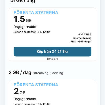
1.5 GB / dag
FÖRENTA STATERNA
1.5
GB
Dagligt snabbt
Sedan obegränsat ~512 Kbit/s
4G/LTE/5G
Internetdelning
Flex 1–365 dagar
Köp från 34,27 Skr
›
Detaljer
2 GB / dag
· streaming + delning
FÖRENTA STATERNA
2
GB
Dagligt snabbt
Sedan obegränsat ~512 Kbit/s