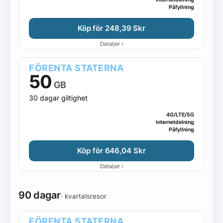
Påfyllning
Köp för 248,39 Skr
›
Detaljer
FÖRENTA STATERNA
50
GB
30 dagar giltighet
4G/LTE/5G
Internetdelning
Påfyllning
Köp för 646,04 Skr
›
Detaljer
90 dagar
· kvartalsresor
FÖRENTA STATERNA