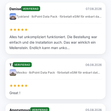
Denise
07.08.2026
VERIFIERAD
Tyskland · IbiPoint Data Pack · förbetalt eSIM för enbart data med 10GB i 30 dagar
★
★
★
★
★
Alles hat unkompliziert funktioniert. Die Bestellung war
einfach und die Installation auch. Das war wirklich ein
Meilenstein. Endlich kann man unko…
T.
06.08.2026
VERIFIERAD
Mexiko · IbiPoint Data Pack · förbetalt eSIM för enbart data med 10GB i 30 dagar
★
★
★
★
★
Great !
Anonymous
05.08.2026
VERIFIERAD