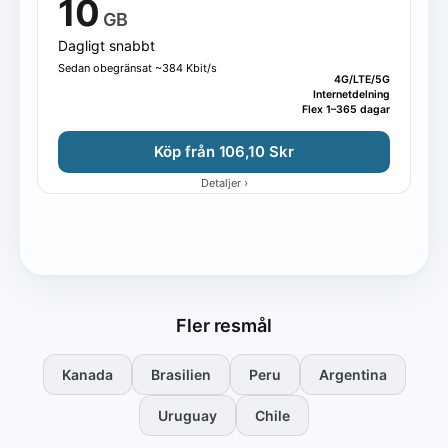
10
GB
Dagligt snabbt
Sedan obegränsat ~384 Kbit/s
4G/LTE/5G
Internetdelning
Flex 1–365 dagar
Köp från 106,10 Skr
›
Detaljer
Fler resmål
Kanada
Brasilien
Peru
Argentina
Uruguay
Chile