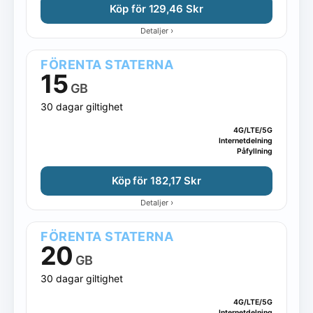
Köp för 129,46 Skr
›
Detaljer
FÖRENTA STATERNA
15
GB
30 dagar giltighet
4G/LTE/5G
Internetdelning
Påfyllning
Köp för 182,17 Skr
›
Detaljer
FÖRENTA STATERNA
20
GB
30 dagar giltighet
4G/LTE/5G
Internetdelning