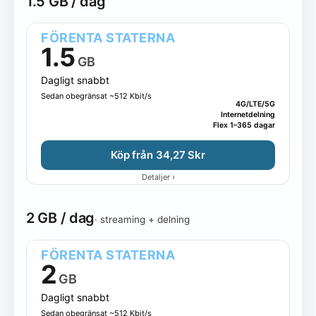
1.5 GB / dag
FÖRENTA STATERNA
1.5
GB
Dagligt snabbt
Sedan obegränsat ~512 Kbit/s
4G/LTE/5G
Internetdelning
Flex 1–365 dagar
Köp från 34,27 Skr
›
Detaljer
2 GB / dag
· streaming + delning
FÖRENTA STATERNA
2
GB
Dagligt snabbt
Sedan obegränsat ~512 Kbit/s