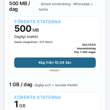
500 MB /
· lättast användning · WhatsApp +
Alla dagliga storlekar
500 MB
1 GB
1.5 GB
dag
kartor
2 GB
3 GB
5 GB
10 GB
FÖRENTA STATERNA
500
MB
Dagligt snabbt
Sedan obegränsat ~512 Kbit/s
4G/LTE/5G
Internetdelning
Flex 1–365 dagar
Köp från 10,04 Skr
›
Detaljer
1 GB / dag
· daglig surf + sociala medier
FÖRENTA STATERNA
1
GB