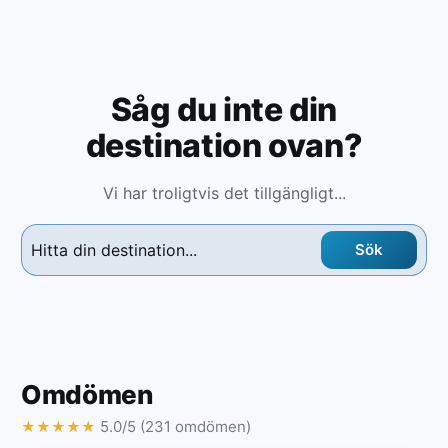
Såg du inte din
destination ovan?
Vi har troligtvis det tillgängligt...
Sök
Omdömen
5.0/5 (231 omdömen)
★
★
★
★
★