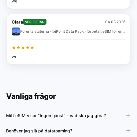
well
Clara
04.08.2026
VERIFIERAD
Förenta staterna · IbiPoint Data Pack · förbetalt eSIM för enbart data med 10GB i 30 dagar
★
★
★
★
★
well
Vanliga frågor
Mitt eSIM visar "Ingen tjänst" - vad ska jag göra?
Behöver jag slå på dataroaming?