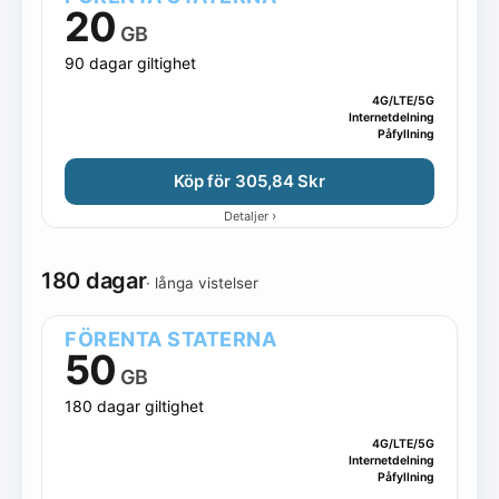
20
GB
90 dagar giltighet
4G/LTE/5G
Internetdelning
Påfyllning
Köp för 305,84 Skr
›
Detaljer
180 dagar
· långa vistelser
FÖRENTA STATERNA
50
GB
180 dagar giltighet
4G/LTE/5G
Internetdelning
Påfyllning