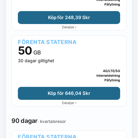
Påfyllning
Köp för 248,39 Skr
›
Detaljer
FÖRENTA STATERNA
50
GB
30 dagar giltighet
4G/LTE/5G
Internetdelning
Påfyllning
Köp för 646,04 Skr
›
Detaljer
90 dagar
· kvartalsresor
FÖRENTA STATERNA