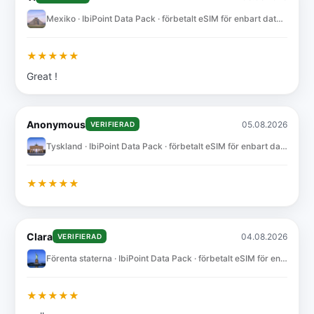
Mexiko · IbiPoint Data Pack · förbetalt eSIM för enbart data med 10GB i 30 dagar
★
★
★
★
★
Great !
Anonymous
05.08.2026
VERIFIERAD
Tyskland · IbiPoint Data Pack · förbetalt eSIM för enbart data med 3GB i 15 dagar
★
★
★
★
★
Clara
04.08.2026
VERIFIERAD
Förenta staterna · IbiPoint Data Pack · förbetalt eSIM för enbart data med 10GB i 30 dagar
★
★
★
★
★