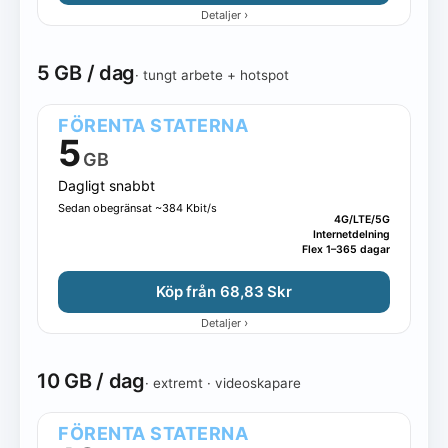
›
Detaljer
5 GB / dag
· tungt arbete + hotspot
FÖRENTA STATERNA
5
GB
Dagligt snabbt
Sedan obegränsat ~384 Kbit/s
4G/LTE/5G
Internetdelning
Flex 1–365 dagar
Köp från 68,83 Skr
›
Detaljer
10 GB / dag
· extremt · videoskapare
FÖRENTA STATERNA