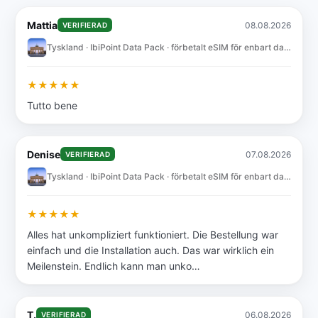
Mattia
08.08.2026
VERIFIERAD
Tyskland · IbiPoint Data Pack · förbetalt eSIM för enbart data med 50GB i 30 dagar
★
★
★
★
★
Tutto bene
Denise
07.08.2026
VERIFIERAD
Tyskland · IbiPoint Data Pack · förbetalt eSIM för enbart data med 10GB i 30 dagar
★
★
★
★
★
Alles hat unkompliziert funktioniert. Die Bestellung war
einfach und die Installation auch. Das war wirklich ein
Meilenstein. Endlich kann man unko…
T.
06.08.2026
VERIFIERAD