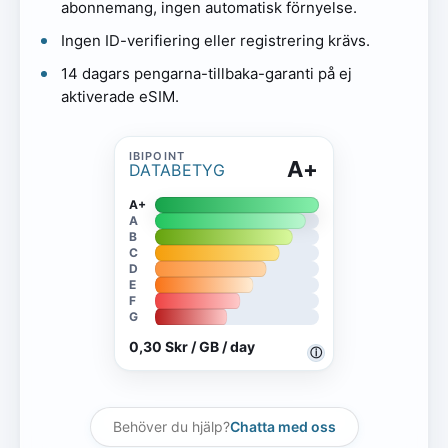
abonnemang, ingen automatisk förnyelse.
Ingen ID-verifiering eller registrering krävs.
14 dagars pengarna-tillbaka-garanti på ej
aktiverade eSIM.
A+
DATABETYG
A+
A
B
C
D
E
F
G
0,30 Skr / GB / day
ⓘ
Behöver du hjälp?
Chatta med oss