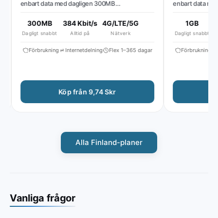
enbart data med dagligen 300MB
enbart data med 
höghastighetsdata, sedan reducerad
höghastighetsdat
hastighet till ~384 Kbit/s*
hastighet till ~512
300MB
384 Kbit/s
4G/LTE/5G
1GB
51
Dagligt snabbt
Alltid på
Nätverk
Dagligt snabbt
Förbrukning
Internetdelning
Flex 1–365 dagar
Förbrukning
In
Köp från 9,74 Skr
Köp 
Alla Finland-planer
Vanliga frågor