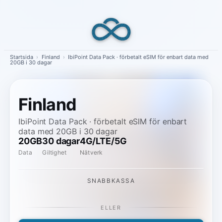
Skip
to
content
Startsida
›
Finland
›
IbiPoint Data Pack · förbetalt eSIM för enbart data med
20GB i 30 dagar
Finland
IbiPoint Data Pack · förbetalt eSIM för enbart
data med 20GB i 30 dagar
20GB
30 dagar
4G/LTE/5G
Data
Giltighet
Nätverk
SNABBKASSA
ELLER