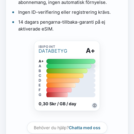
abonnemang, ingen automatisk förnyelse.
Ingen ID-verifiering eller registrering krävs.
14 dagars pengarna-tillbaka-garanti på ej
aktiverade eSIM.
A+
DATABETYG
A+
A
B
C
D
E
F
G
0,30 Skr / GB / day
ⓘ
Behöver du hjälp?
Chatta med oss