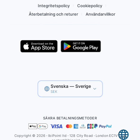
Integritetspolicy
Cookiepolicy
Återbetalning och returer
Användarvillkor
Svenska — Sverige
SEK
SÄKRA BETALNINGSMETODER
Copyright © 2026
·
IbiPoint ltd
·
128 City Road
·
London EC1V 2NX