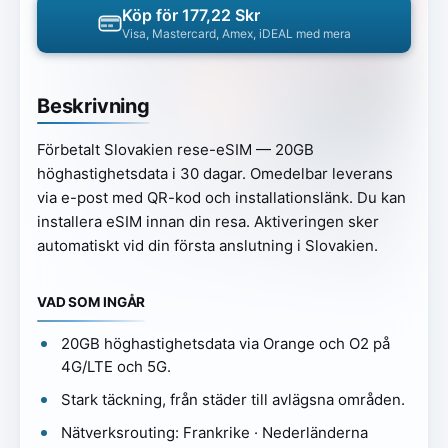
Köp för 177,22 Skr
Visa, Mastercard, Amex, iDEAL med mera
Beskrivning
Förbetalt Slovakien rese-eSIM — 20GB
höghastighetsdata i 30 dagar. Omedelbar leverans
via e-post med QR-kod och installationslänk. Du kan
installera eSIM innan din resa. Aktiveringen sker
automatiskt vid din första anslutning i Slovakien.
VAD SOM INGÅR
20GB höghastighetsdata via Orange och O2 på
4G/LTE och 5G.
Stark täckning, från städer till avlägsna områden.
Nätverksrouting: Frankrike · Nederländerna