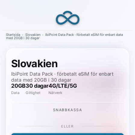
Skip
to
content
Startsida
›
Slovakien
›
IbiPoint Data Pack · förbetalt eSIM för enbart data
med 20GB i 30 dagar
Slovakien
IbiPoint Data Pack · förbetalt eSIM för enbart
data med 20GB i 30 dagar
20GB
30 dagar
4G/LTE/5G
Data
Giltighet
Nätverk
SNABBKASSA
ELLER