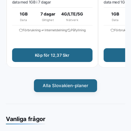
data med 1GB i 7 dagar
data med 1GB i 7 
1GB
7 dagar
4G/LTE/5G
1GB
7
Data
Giltighet
Nätverk
Data
Förbrukning
Internetdelning
Påfyllning
Förbrukning
Köp för 12,37 Skr
Köp
Alla Slovakien-planer
Vanliga frågor