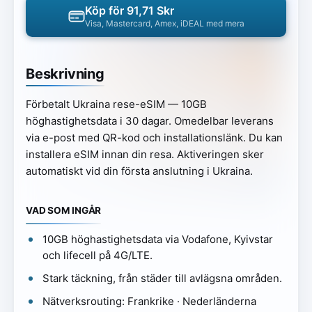
Köp för 91,71 Skr
Visa, Mastercard, Amex, iDEAL med mera
Beskrivning
Förbetalt Ukraina rese-eSIM — 10GB
höghastighetsdata i 30 dagar. Omedelbar leverans
via e-post med QR-kod och installationslänk. Du kan
installera eSIM innan din resa. Aktiveringen sker
automatiskt vid din första anslutning i Ukraina.
VAD SOM INGÅR
10GB höghastighetsdata via Vodafone, Kyivstar
och lifecell på 4G/LTE.
Stark täckning, från städer till avlägsna områden.
Nätverksrouting: Frankrike · Nederländerna