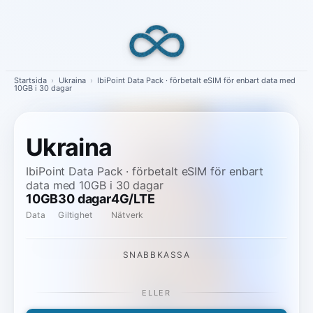
Skip
to
content
Startsida
›
Ukraina
›
IbiPoint Data Pack · förbetalt eSIM för enbart data med
10GB i 30 dagar
Ukraina
IbiPoint Data Pack · förbetalt eSIM för enbart
data med 10GB i 30 dagar
10GB
30 dagar
4G/LTE
Data
Giltighet
Nätverk
SNABBKASSA
ELLER