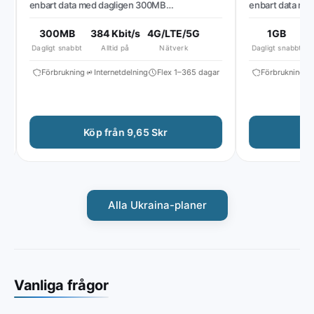
enbart data med dagligen 300MB
enbart data med 
höghastighetsdata, sedan reducerad
höghastighetsdat
hastighet till ~384 Kbit/s*
hastighet till ~512
300MB
384 Kbit/s
4G/LTE/5G
1GB
51
Dagligt snabbt
Alltid på
Nätverk
Dagligt snabbt
Förbrukning
Internetdelning
Flex 1–365 dagar
Förbrukning
In
Köp från 9,65 Skr
Köp 
Alla Ukraina-planer
Vanliga frågor