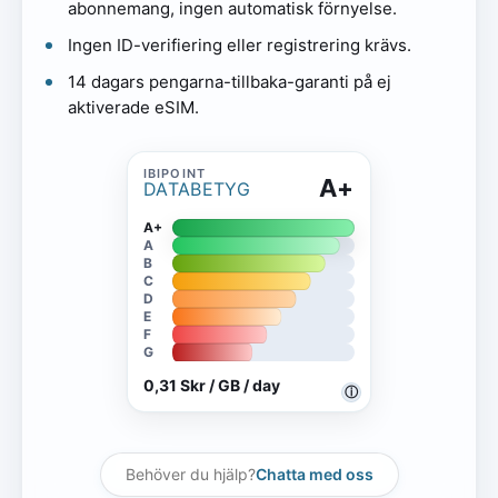
abonnemang, ingen automatisk förnyelse.
Ingen ID-verifiering eller registrering krävs.
14 dagars pengarna-tillbaka-garanti på ej
aktiverade eSIM.
A+
DATABETYG
A+
A
B
C
D
E
F
G
0,31 Skr / GB / day
ⓘ
Behöver du hjälp?
Chatta med oss