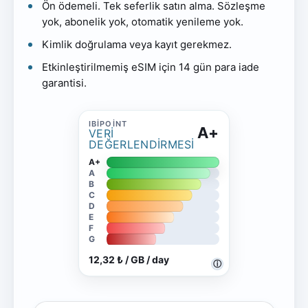
Ön ödemeli. Tek seferlik satın alma. Sözleşme
yok, abonelik yok, otomatik yenileme yok.
Kimlik doğrulama veya kayıt gerekmez.
Etkinleştirilmemiş eSIM için 14 gün para iade
garantisi.
A+
VERI
DEĞERLENDIRMESI
A+
A
B
C
D
E
F
G
12,32 ₺ / GB / day
ⓘ