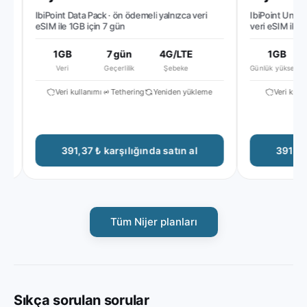
IbiPoint Data Pack · ön ödemeli yalnızca veri
IbiPoint Unlimit
eSIM ile 1GB için 7 gün
veri eSIM ile gü
ardından düşürü
1GB
7 gün
4G/LTE
1GB
Veri
Geçerlilik
Şebeke
Günlük yüksek hız
Veri kullanımı
Tethering
Yeniden yükleme
Veri kullanı
391,37 ₺ karşılığında satın al
391,37 ₺
Tüm Nijer planları
Sıkça sorulan sorular