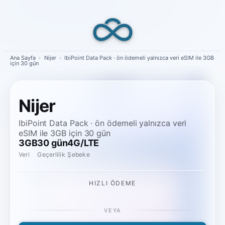
Skip
to
content
Ana Sayfa
›
Nijer
›
IbiPoint Data Pack · ön ödemeli yalnızca veri eSIM ile 3GB
için 30 gün
Nijer
IbiPoint Data Pack · ön ödemeli yalnızca veri
eSIM ile 3GB için 30 gün
3GB
30 gün
4G/LTE
Veri
Geçerlilik
Şebeke
HIZLI ÖDEME
VEYA