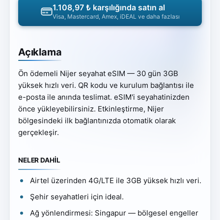
1.108,97 ₺ karşılığında satın al
Visa, Mastercard, Amex, iDEAL ve daha fazlası
Açıklama
Ön ödemeli Nijer seyahat eSIM — 30 gün 3GB
yüksek hızlı veri. QR kodu ve kurulum bağlantısı ile
e-posta ile anında teslimat. eSIM'i seyahatinizden
önce yükleyebilirsiniz. Etkinleştirme, Nijer
bölgesindeki ilk bağlantınızda otomatik olarak
gerçekleşir.
NELER DAHİL
Airtel üzerinden 4G/LTE ile 3GB yüksek hızlı veri.
Şehir seyahatleri için ideal.
Ağ yönlendirmesi: Singapur — bölgesel engeller