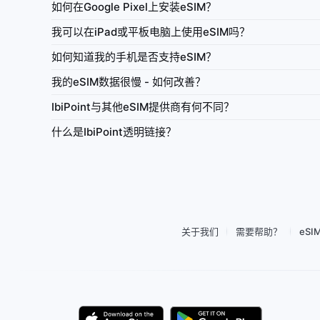
如何在Google Pixel上安装eSIM？
长国
阿拉伯联合酋长国
我可以在iPad或平板电脑上使用eSIM吗？
数据 eSIM 100MB 有效期 7 天
IbiPoint Unlimited Flex · 预付费纯数据 eSIM 每
如何知道我的手机是否支持eSIM？
数据, 然后降速至约 512 Kbit/s*
我的eSIM数据很慢 - 如何改善？
4G/LTE/5G
500MB
512 Kbit/s
网络
IbiPoint与其他eSIM提供商有何不同？
每日高速
始终在线
网
网络共享
充值
什么是IbiPoint透明链接？
用量查看
网络共享
1–365天
62购买
从¥16.81起购买
关于我们
需要帮助？
eS