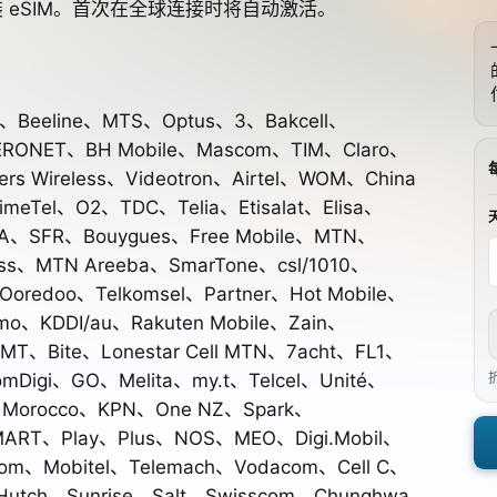
 eSIM。首次在全球连接时将自动激活。
r、Beeline、MTS、Optus、3、Bakcell、
ERONET、BH Mobile、Mascom、TIM、Claro、
s Wireless、Videotron、Airtel、WOM、China
imeTel、O2、TDC、Telia、Etisalat、Elisa、
 DNA、SFR、Bouygues、Free Mobile、MTN、
less、MTN Areeba、SmarTone、csl/1010、
 Ooredoo、Telkomsel、Partner、Hot Mobile、
mo、KDDI/au、Rakuten Mobile、Zain、
MT、Bite、Lonestar Cell MTN、7acht、FL1、
mDigi、GO、Melita、my.t、Telcel、Unité、
ge Morocco、KPN、One NZ、Spark、
MART、Play、Plus、NOS、MEO、Digi.Mobil、
ecom、Mobitel、Telemach、Vodacom、Cell C、
Hutch、Sunrise、Salt、Swisscom、Chunghwa、