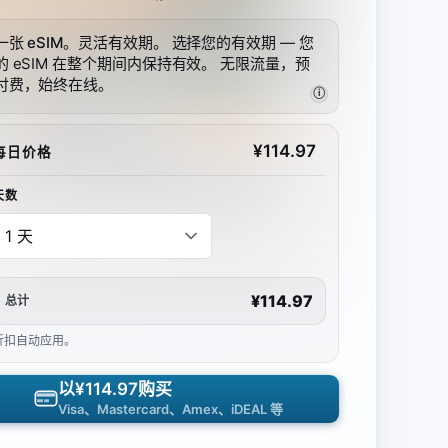
一张 eSIM。灵活有效期。
选择您的有效期 — 您
的 eSIM 在整个期间内保持有效。 无限流量，预
付费，始终在线。
ⓘ
¥
114.97
每日价格
天数
¥114.97
总计
折扣自动应用。
以
¥114.97
购买
Visa、Mastercard、Amex、iDEAL 等