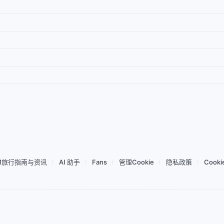
阿拉伯联合酋长国
日 500MB 高速
IbiPoint Data Pack · 预付费纯数据 eSIM 500MB 有效期 7 天
500MB
7天
4G/LTE/5G
4G/LTE/5G
数据
有效期
网络
络
用量查看
网络共享
充值
弹性
以¥16.81购买
IM旅行指南与资讯
AI 助手
Fans
管理Cookie
隐私政策
Cook