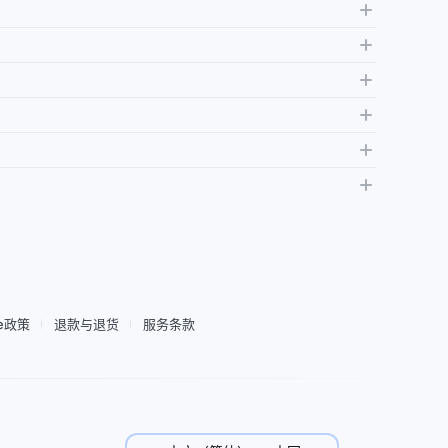
阿拉伯联合酋长国
阿拉
IbiPoint Unlimited Flex · 预付费纯数据 eSIM 每日 1GB 高速数
IbiPoint D
据, 然后降速至约 1 Mbit/s*
1GB
1GB
1 Mbit/s
4G/LTE/5G
数据
每日高速
始终在线
网络
用量查看
网络共享
1–365天弹性
从¥25.97起购买
ie政策
退款与退货
服务条款