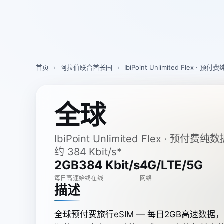
Skip
to
content
首页
›
阿拉伯联合酋长国
›
IbiPoint Unlimited Flex ·
全球
IbiPoint Unlimited Flex · 预
约 384 Kbit/s*
2GB
384 Kbit/s
4G/LTE/5G
每日高速
始终在线
网络
描述
全球预付费旅行eSIM — 每日2GB高速