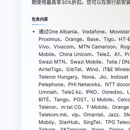
期使用最高享30%折扣。您可以在旅行前安装
包含内容
通过One Albania、Vodafone、Movista
Proximus、Orange、Base、Tigo、HT-
Vivo、Vivacom、MTN Cameroon、Roger
Mobile、China Unicom、Tele2、A1、Pr
Swazi MTN、Swazi Mobile、Telia /
AirtelTigo、GibTel、Wind、IT&E Wire
Telenor Hungary、Nova、Jio、Indosat
Pelephone、PHI Networks、NTT doco
Umniah、Tele2.kz、IPKO、Ooredoo、L
BITĖ、Tango、POST、U Mobile、Celco
Telenor、m:tel CG、T-Mobile、Oran
Telekom.mk、vip、Omantel、Jazz、S
Mobily、StarHub、SingTel、TPG Tel
Telkom、SKTelecom、Yoigo、Dialog、