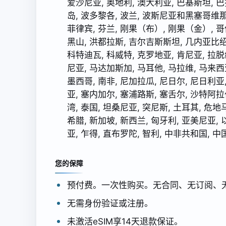
爱沙尼亚, 奥地利, 澳大利亚, 巴基斯坦, 巴
岛, 波多黎各, 波兰, 波斯尼亚和黑塞哥维那,
菲律宾, 芬兰, 刚果（布）, 刚果（金）, 哥
黑山, 洪都拉斯, 吉尔吉斯斯坦, 几内亚比绍, 
科特迪瓦, 科威特, 克罗地亚, 肯尼亚, 拉脱
尼亚, 马达加斯加, 马耳他, 马拉维, 马来西亚
墨西哥, 南非, 尼加拉瓜, 尼日尔, 尼日利亚,
亚, 塞内加尔, 塞浦路斯, 塞舌尔, 沙特阿拉
湾, 泰国, 坦桑尼亚, 突尼斯, 土耳其, 危地
希腊, 新加坡, 新西兰, 匈牙利, 亚美尼亚, 
亚, 乍得, 直布罗陀, 智利, 中非共和国,
您的保障
预付费。一次性购买。无合同、无订阅、
无需身份验证或注册。
未激活eSIM享14天退款保证。