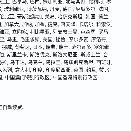
拉圭, 巴拿马, 巴西, 保加利亚, 北马其顿, 比利时, 冰
 玻利维亚, 博茨瓦纳, 丹麦, 德国, 厄瓜多尔, 法国,
伦比亚, 哥斯达黎加, 关岛, 哈萨克斯坦, 韩国, 荷兰,
加拿大, 加纳, 加蓬, 捷克, 喀麦隆, 卡塔尔, 科索沃,
维亚, 立陶宛, 利比里亚, 列支敦士登, 卢森堡, 罗马
, 马里, 毛里求斯, 美国, 秘鲁, 摩尔多瓦, 摩洛哥,
 挪威, 葡萄牙, 日本, 瑞典, 瑞士, 萨尔瓦多, 塞尔维
伯, 斯里兰卡, 斯洛伐克, 斯洛文尼亚, 斯威士兰, 台
马拉, 乌干达, 乌克兰, 乌拉圭, 乌兹别克斯坦, 西班牙,
以色列, 意大利, 印度, 印度尼西亚, 英国, 约旦, 赞比
 中国, 中国澳门特别行政区, 中国香港特别行政区
无自动续费。