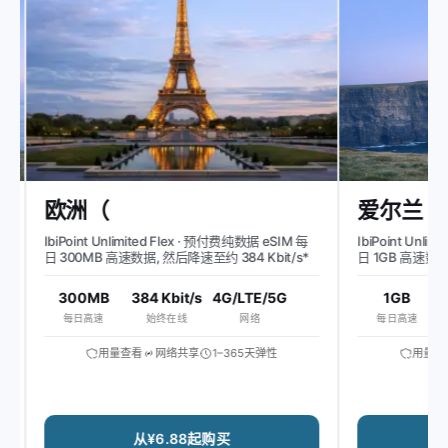
欧洲（
爱尔兰
IbiPoint Unlimited Flex · 预付费纯数据 eSIM 每
IbiPoint Unlimi
日 300MB 高速数据, 然后降速至约 384 Kbit/s*
日 1GB 高速数据, 
300MB
384 Kbit/s
4G/LTE/5G
1GB
51
每日高速
始终在线
网络
每日高速
用量查看
网络共享
1–365天弹性
用量查看
从¥6.88起购买
从