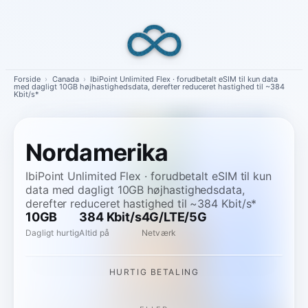
Skip
to
content
Forside
›
Canada
›
IbiPoint Unlimited Flex · forudbetalt eSIM til kun data
med dagligt 10GB højhastighedsdata, derefter reduceret hastighed til ~384
Kbit/s*
Nordamerika
IbiPoint Unlimited Flex · forudbetalt eSIM til kun
data med dagligt 10GB højhastighedsdata,
derefter reduceret hastighed til ~384 Kbit/s*
10GB
384 Kbit/s
4G/LTE/5G
Dagligt hurtig
Altid på
Netværk
HURTIG BETALING