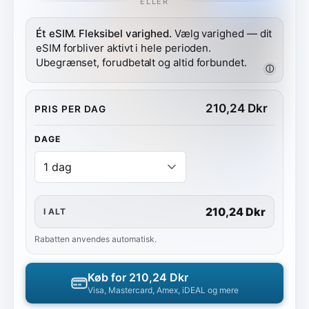
ELLER
Ét eSIM. Fleksibel varighed.
Vælg varighed — dit
eSIM forbliver aktivt i hele perioden.
Ubegrænset, forudbetalt og altid forbundet.
ⓘ
210,24
Dkr
PRIS PER DAG
DAGE
210,24 Dkr
I ALT
Rabatten anvendes automatisk.
Køb for
210,24 Dkr
Visa, Mastercard, Amex, iDEAL og mere