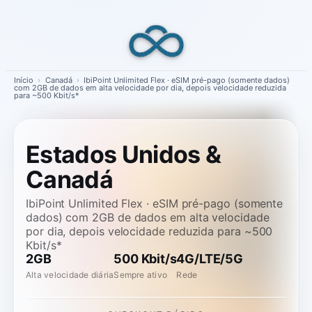
Skip
to
content
Início
›
Canadá
›
IbiPoint Unlimited Flex · eSIM pré-pago (somente dados)
com 2GB de dados em alta velocidade por dia, depois velocidade reduzida
para ~500 Kbit/s*
Estados Unidos &
Canadá
IbiPoint Unlimited Flex · eSIM pré-pago (somente
dados) com 2GB de dados em alta velocidade
por dia, depois velocidade reduzida para ~500
Kbit/s*
2GB
500 Kbit/s
4G/LTE/5G
Alta velocidade diária
Sempre ativo
Rede