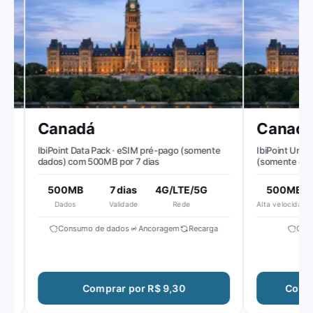
Canadá
Canadá
IbiPoint Data Pack · eSIM pré-pago (somente
IbiPoint Unlimit
dados) com 500MB por 7 dias
(somente dados
alta velocidade 
reduzida para ~5
500MB
7 dias
4G/LTE/5G
500MB
5
Dados
Validade
Rede
Alta velocidade diária
S
Consumo de dados
Ancoragem
Recarga
Consum
Comprar por R$ 9,30
Comprar